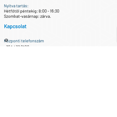
Nyitva tartás:
Hétfőtől péntekig: 8:00 - 16:30
Szombat-vasárnap: zárva.
Kapcsolat
🍪
Központi telefonszám
+36 1 433 0100
Központi e-mail cím
iroda@partnertech.hu
Közösségi média