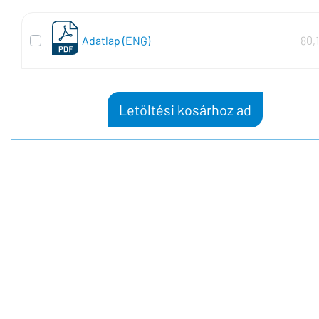
Adatlap (ENG)
80,
Letöltési kosárhoz ad