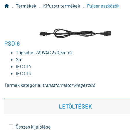
.
Termékek
.
Kifutott termékek
.
Pulsar eszközök
PSD16
Tápkábel 230VAC 3x0,5mm2
2m
IEC C14
IEC C13
Termék kategória:
transzformátor kiegészítő
LETÖLTÉSEK
Összes kijelölése