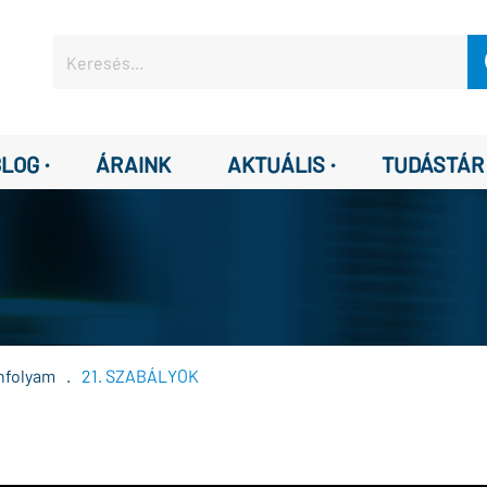
·
·
BLOG
ÁRAINK
AKTUÁLIS
TUDÁSTÁR
anfolyam
.
21. SZABÁLYOK