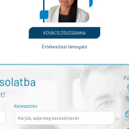
KOVÁCS ZSUZSANNA
Értékesítési támogató
solatba
Pa
t!
Keresztnév