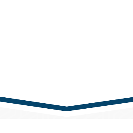
nk
Kapcsolat