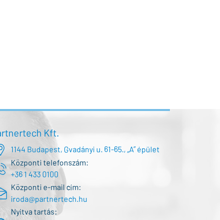
rtnertech Kft.
1144 Budapest, Gvadányi u. 61-65., „A” épület
Központi telefonszám:
+36 1 433 0100
Központi e-mail cím:
iroda@partnertech.hu
Nyitva tartás: