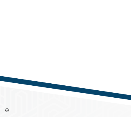
🍪
Információk
Címü