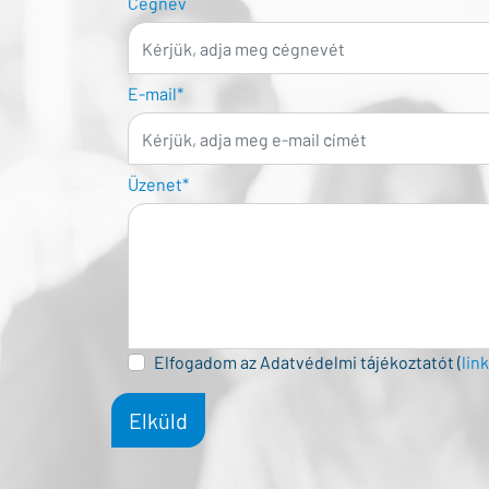
Cégnév
E-mail*
Üzenet*
Elfogadom az Adatvédelmi tájékoztatót
(
link
Elküld