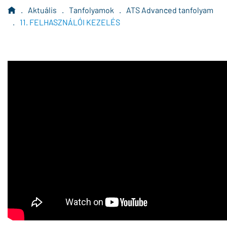
.
Aktuális
.
Tanfolyamok
.
ATS Advanced tanfolyam
.
11. FELHASZNÁLÓI KEZELÉS