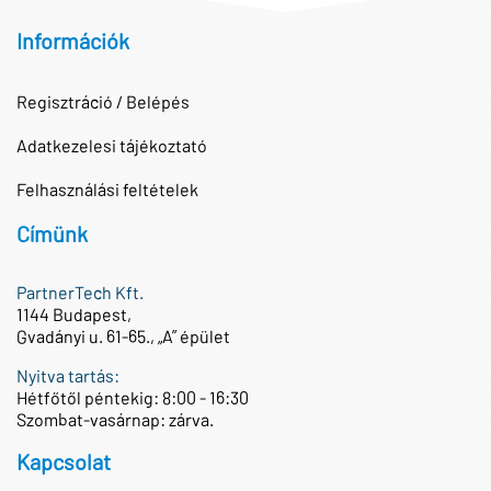
Információk
Regisztráció / Belépés
Adatkezelesi tájékoztató
Felhasználási feltételek
Címünk
PartnerTech Kft.
1144 Budapest,
Gvadányi u. 61-65., „A” épület
Nyitva tartás:
Hétfőtől péntekig: 8:00 - 16:30
Szombat-vasárnap: zárva.
Kapcsolat