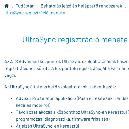
.
Tudástár
.
Behatolás jelző és beléptető rendszerek
.
UltraSync regisztráció menete
UltraSync regisztráció menete
Az ATS Advanced központok UltraSync szolgáltatásának haszn
regisztrációhoz kötött. A központok regisztrációját a Partner
végzi.
Az UltraSync által elérhető szolgáltatások a következők:
Advisor Pro telefon applikáció (Push értesítések, rendsz
kezelés mobilról)
Távoli csatlakozás a központhoz UltraSync-en keresztül (
programozás, diagnosztika, firmware frissítés)
Átjelzés UltraSync-en keresztül