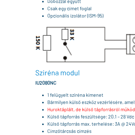
Dobozzal együtt
Csak egy címet foglal
Opcionális izolátor (ISM-95)
Sziréna modul
IU2080NC
1 felügyelt sziréna kimenet
Bármilyen külső eszköz vezérlésére, amel
Huroktáplált, de külső tápforrásról működ
Külső tápforrás feszültsége: 20.1 – 28 Vdc
Külső tápforrás max. terhelése: 3A @ 24V
Címzőtárcsás címzés