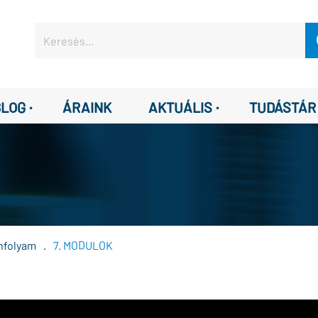
·
·
BLOG
ÁRAINK
AKTUÁLIS
TUDÁSTÁR
anfolyam
.
7. MODULOK