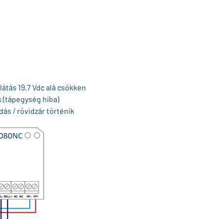
látás 19.7 Vdc alá csökken
 (tápegység hiba)
s / rövidzár történik