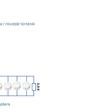
 / rövidzár történik
azásra