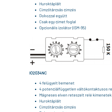
Huroktáplált
Címzőtárcsás címzés
Dobozzal együtt
Csak egy címet foglal
Opcionális izolátor (ISM-95)
IO2034NC
4 felügyelt bemenet
4 potenciálfüggetlen váltókontaktusos re
Mágneses elven reteszelt relé kimenetek 
Huroktáplált
Címzőtárcsás címzés