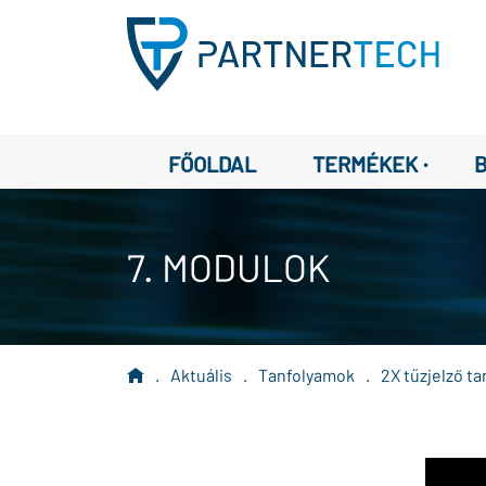
·
FŐOLDAL
TERMÉKEK
7. MODULOK
.
Aktuális
.
Tanfolyamok
.
2X tűzjelző t