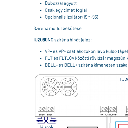
Dobozzal együtt
Csak egy címet foglal
Opcionális izolátor (ISM-95)
Sziréna modul bekötése
IU2080NC
sziréna hibát jelez:
VP– és VP+ csatlakozókon levő külső tápel
FLT és FLT_0V közötti rövidzár megszűnik
BELL– és BELL+ sziréna kimeneten szakadá