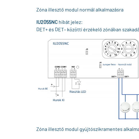
Zóna illesztő modul normál alkalmazásra
IU2055NC
hibát jelez:
DET+ és DET– közötti érzékelő zónában szakadás
Zóna illesztő modul gyújtószikramentes alkalm