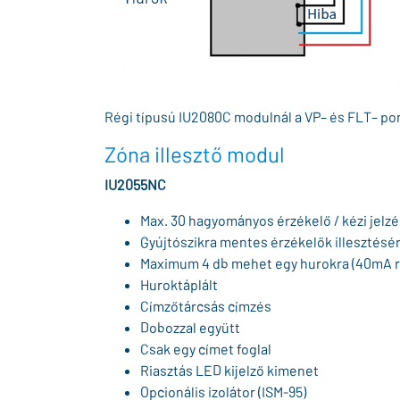
Régi típusú IU2080C modulnál a VP– és FLT– pon
Zóna illesztő modul
IU2055NC
Max. 30 hagyományos érzékelő / kézi jelzé
Gyújtószikra mentes érzékelők illesztésér
Maximum 4 db mehet egy hurokra (40mA ri
Huroktáplált
Címzőtárcsás címzés
Dobozzal együtt
Csak egy címet foglal
Riasztás LED kijelző kimenet
Opcionális izolátor (ISM-95)