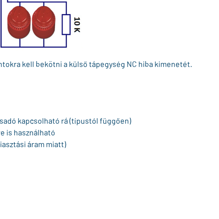
tokra kell bekötni a külső tápegység NC hiba kimenetét.
sadó kapcsolható rá (típustól függően)
e is használható
asztási áram miatt)