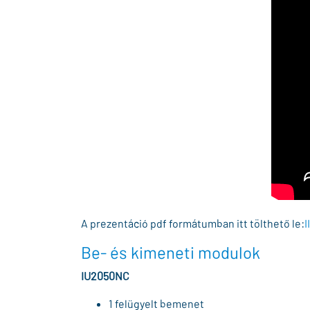
A prezentáció pdf formátumban itt tölthető le:
I
Be- és kimeneti modulok
IU2050NC
1 felügyelt bemenet