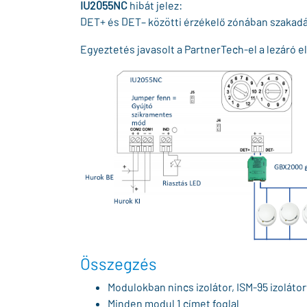
IU2055NC
hibát jelez:
DET+ és DET– közötti érzékelő zónában szakadás
Egyeztetés javasolt a PartnerTech-el a lezáró el
Összegzés
Modulokban nincs izolátor, ISM-95 izolátor
Minden modul 1 címet foglal