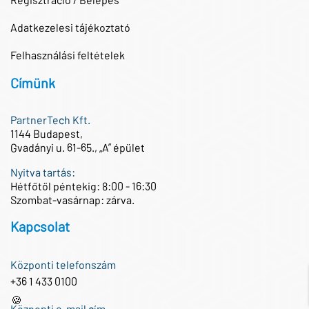
Adatkezelesi tájékoztató
Felhasználási feltételek
Címünk
PartnerTech Kft.
1144 Budapest,
Gvadányi u. 61-65., „A” épület
Nyitva tartás:
Hétfőtől péntekig: 8:00 - 16:30
Szombat-vasárnap: zárva.
Kapcsolat
Központi telefonszám
+36 1 433 0100
🍪
Központi e-mail cím