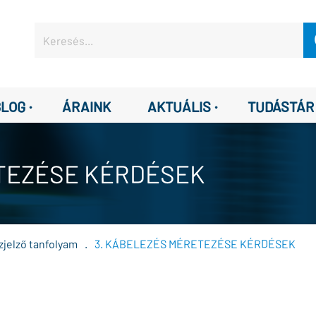
·
·
BLOG
ÁRAINK
AKTUÁLIS
TUDÁSTÁR
TEZÉSE KÉRDÉSEK
zjelző tanfolyam
.
3. KÁBELEZÉS MÉRETEZÉSE KÉRDÉSEK