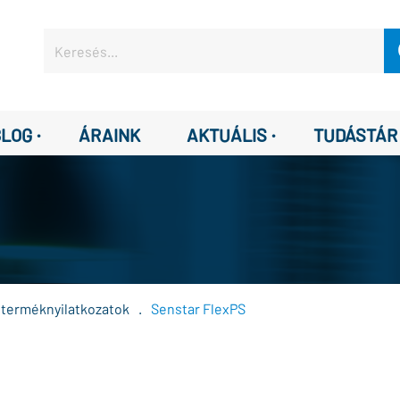
·
·
BLOG
ÁRAINK
AKTUÁLIS
TUDÁSTÁR
 terméknyilatkozatok
.
Senstar FlexPS