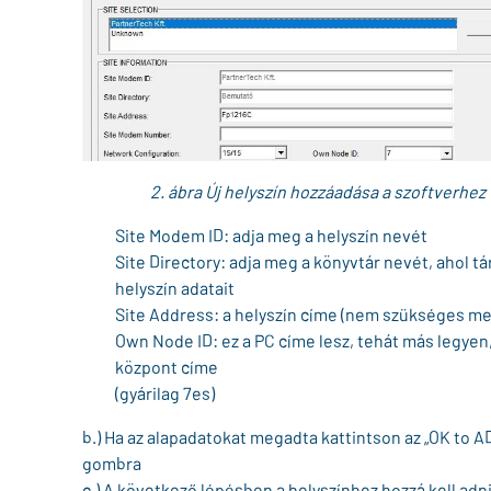
2. ábra Új helyszín hozzáadása a szoftverhez
Site Modem ID: adja meg a helyszín nevét
Site Directory: adja meg a könyvtár nevét, ahol tár
helyszín adatait
Site Address: a helyszín címe (nem szükséges m
Own Node ID: ez a PC címe lesz, tehát más legyen,
központ címe
(gyárilag 7es)
b.) Ha az alapadatokat megadta kattintson az „OK to A
gombra
c.) A következő lépésben a helyszínhez hozzá kell adni