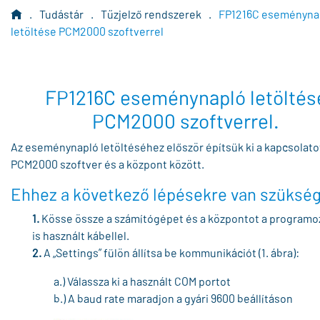
.
Tudástár
.
Tűzjelző rendszerek
.
FP1216C eseményna
letöltése PCM2000 szoftverrel
FP1216C eseménynapló letöltés
PCM2000 szoftverrel.
Az eseménynapló letöltéséhez először építsük ki a kapcsolato
PCM2000 szoftver és a központ között.
Ehhez a következő lépésekre van szükség
1.
Kösse össze a számítógépet és a központot a program
is használt kábellel.
2.
A „Settings” fülön állítsa be kommunikációt (1. ábra):
a.) Válassza ki a használt COM portot
b.) A baud rate maradjon a gyári 9600 beállításon