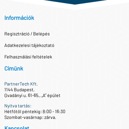
Információk
Regisztráció / Belépés
Adatkezelesi tájékoztató
Felhasználási feltételek
Címünk
PartnerTech Kft.
1144 Budapest,
Gvadányi u. 61-65., „A” épület
Nyitva tartás:
Hétfőtől péntekig: 8:00 - 16:30
Szombat-vasárnap: zárva.
Kapcsolat