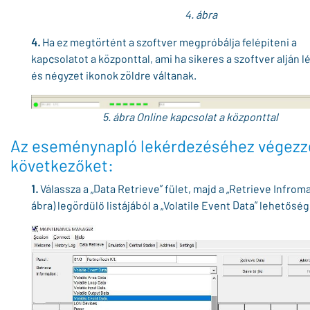
4. ábra
4.
Ha ez megtörtént a szoftver megpróbálja felépíteni a
kapcsolatot a központtal, ami ha sikeres a szoftver alján l
és négyzet ikonok zöldre váltanak.
5. ábra Online kapcsolat a központtal
Az eseménynapló lekérdezéséhez végezze
következőket:
1.
Válassza a „Data Retrieve” fület, majd a „Retrieve Infromat
ábra) legördülő listájából a „Volatile Event Data” lehetősé