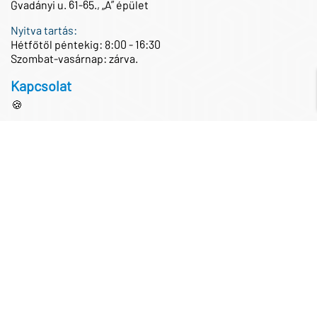
Gvadányi u. 61-65., „A” épület
Nyitva tartás:
Hétfőtől péntekig: 8:00 - 16:30
Szombat-vasárnap: zárva.
Kapcsolat
🍪
Központi telefonszám
+36 1 433 0100
Központi e-mail cím
iroda@partnertech.hu
Közösségi média