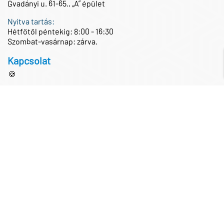
Gvadányi u. 61-65., „A” épület
Nyitva tartás:
Hétfőtől péntekig: 8:00 - 16:30
Szombat-vasárnap: zárva.
Kapcsolat
🍪
Központi telefonszám
+36 1 433 0100
Központi e-mail cím
iroda@partnertech.hu
Közösségi média