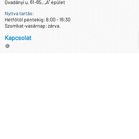
Gvadányi u. 61-65., „A” épület
Nyitva tartás:
Hétfőtől péntekig: 8:00 - 16:30
Szombat-vasárnap: zárva.
Kapcsolat
🍪
Központi telefonszám
+36 1 433 0100
Központi e-mail cím
iroda@partnertech.hu
Közösségi média