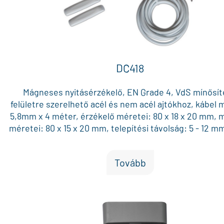
DC418
Mágneses nyitásérzékelő, EN Grade 4, VdS mínősít
felületre szerelhető acél és nem acél ajtókhoz, kábel 
5,8mm x 4 méter, érzékelő méretei: 80 x 18 x 20 mm,
méretei: 80 x 15 x 20 mm, telepítési távolság: 5 - 12 m
kontaktus, működési hőmérséklet:-40°C-tól 70°C-
működési feszültség: 12 - 24 Vdc
Tovább