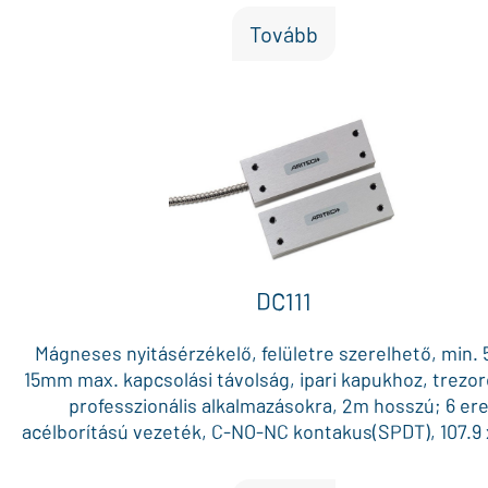
Tovább
DC111
Mágneses nyitásérzékelő, felületre szerelhető, min.
15mm max. kapcsolási távolság, ipari kapukhoz, trezo
professzionális alkalmazásokra, 2m hosszú; 6 er
acélborítású vezeték, C-NO-NC kontakus(SPDT), 107.9 x
19mm, HÁROMSZOROSAN ELŐFESZÍTETT, FÉM SZ