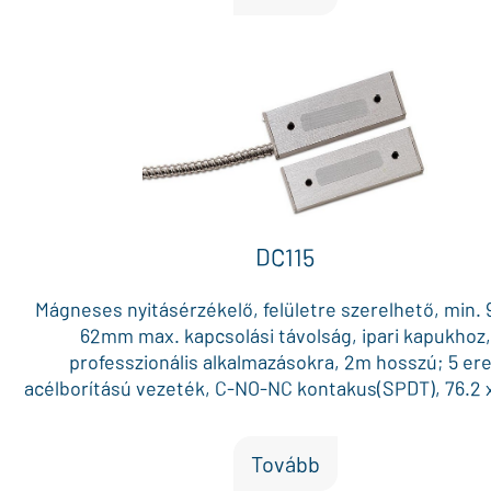
DC115
Mágneses nyitásérzékelő, felületre szerelhető, min.
62mm max. kapcsolási távolság, ipari kapukhoz,
professzionális alkalmazásokra, 2m hosszú; 5 er
acélborítású vezeték, C-NO-NC kontakus(SPDT), 76.2 x
25.4mm, ELŐFESZÍTETT, FÉM SZÍNŰ
Tovább