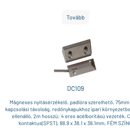
Tovább
DC109
Mágneses nyitásérzékelő, padlóra szerelhető, 75mm
kapcsolási távolság, redőnykapukhoz ipari környezetbe
ellenálló, 2m hosszú; 4 eres acélborítású vezeték, 
kontaktus(SPST), 88.9 x 38.1 x 38.1mm, FÉM SZÍ