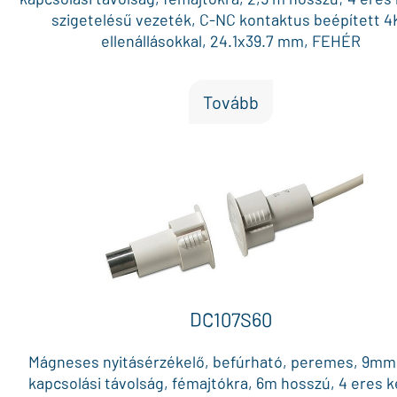
szigetelésű vezeték, C-NC kontaktus beépített 4
ellenállásokkal, 24.1x39.7 mm, FEHÉR
Tovább
DC107S60
Mágneses nyitásérzékelő, befúrható, peremes, 9mm
kapcsolási távolság, fémajtókra, 6m hosszú, 4 eres k