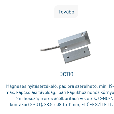
Tovább
DC110
Mágneses nyitásérzékelő, padlóra szerelhető, min. 1
max. kapcsolási távolság, ipari kapukhoz nehéz körny
2m hosszú; 5 eres acélborítású vezeték, C-NO-
kontakus(SPDT), 88.9 x 38.1 x 11mm, ELŐFESZÍTETT
SZÍNŰ