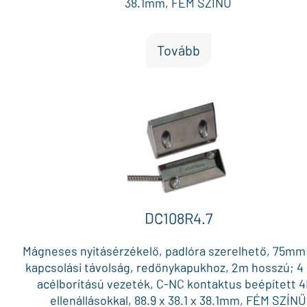
38.1mm, FÉM SZÍNŰ
Tovább
DC108R4.7
Mágneses nyitásérzékelő, padlóra szerelhető, 75mm
kapcsolási távolság, redőnykapukhoz, 2m hosszú; 4
acélborítású vezeték, C-NC kontaktus beépített 
ellenállásokkal, 88.9 x 38.1 x 38.1mm, FÉM SZÍNŰ