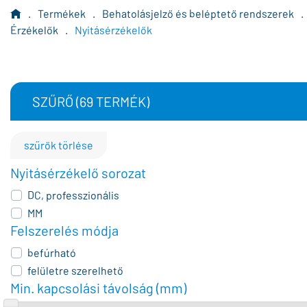
.
Termékek
.
Behatolásjelző és beléptető rendszerek
.
Érzékelők
.
Nyitásérzékelők
SZŰRŐ (
69
TERMÉK)
szűrők törlése
Nyitásérzékelő sorozat
DC, professzionális
MM
Felszerelés módja
befúrható
felületre szerelhető
Min. kapcsolási távolság (mm)