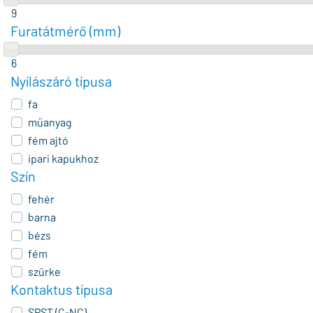
9
Furatátmérő (mm)
6
Nyílászáró típusa
fa
műanyag
fém ajtó
ipari kapukhoz
Szín
fehér
barna
bézs
fém
szürke
Kontaktus típusa
SPST (C-NC)