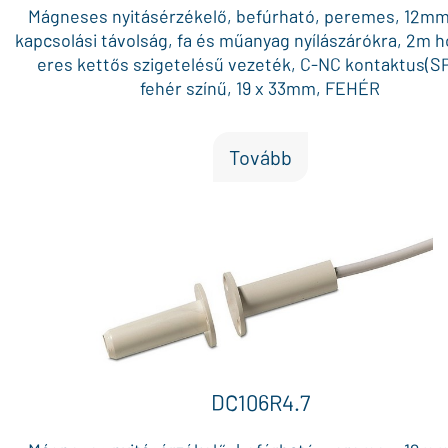
Mágneses nyitásérzékelő, befúrható, peremes, 12m
kapcsolási távolság, fa és műanyag nyílászárókra, 2m 
eres kettős szigetelésű vezeték, C-NC kontaktus(S
fehér színű, 19 x 33mm, FEHÉR
Tovább
DC106R4.7