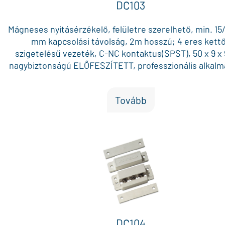
DC103
Mágneses nyitásérzékelő, felületre szerelhető, min. 15
mm kapcsolási távolság, 2m hosszú; 4 eres kett
szigetelésű vezeték, C-NC kontaktus(SPST), 50 x 9 
nagybiztonságú ELŐFESZÍTETT, professzionális alkalm
BÉZS
Tovább
DC104