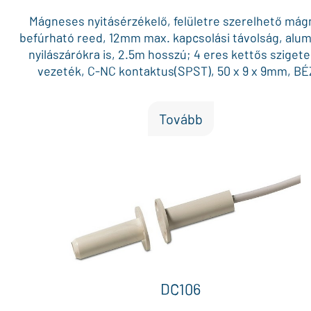
Mágneses nyitásérzékelő, felületre szerelhető mág
befúrható reed, 12mm max. kapcsolási távolság, alu
nyilászárókra is, 2.5m hosszú; 4 eres kettős sziget
vezeték, C-NC kontaktus(SPST), 50 x 9 x 9mm, B
Tovább
DC106