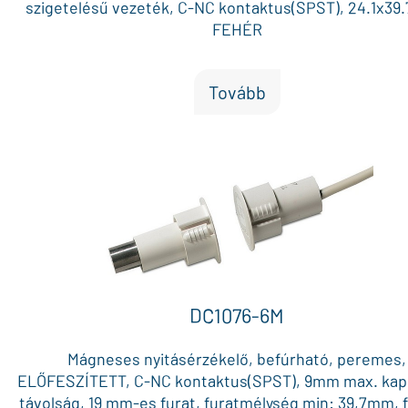
szigetelésű vezeték, C-NC kontaktus(SPST), 24.1x39
FEHÉR
Tovább
DC1076-6M
Mágneses nyitásérzékelő, befúrható, peremes,
ELŐFESZÍTETT, C-NC kontaktus(SPST), 9mm max. kap
távolság, 19 mm-es furat, furatmélység min: 39,7mm, 