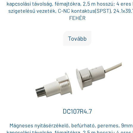
kapcsolási távolság, fémajtókra, 2,5 m hosszú; 4 eres
szigetelésű vezeték, C-NC kontaktus(SPST), 24.1x39
FEHÉR
Tovább
DC107R4.7
Mágneses nyitásérzékelő, befúrható, peremes, 9mm
kapcsolási távolság, fémajtókra, 2,5 m hosszú; 4 eres