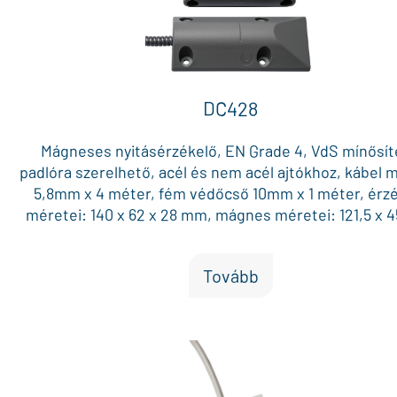
DC428
Mágneses nyitásérzékelő, EN Grade 4, VdS mínősít
padlóra szerelhető, acél és nem acél ajtókhoz, kábel 
5,8mm x 4 méter, fém védőcső 10mm x 1 méter, érz
méretei: 140 x 62 x 28 mm, mágnes méretei: 121,5 x 4
mm, telepítési távolság: 10 - 20 mm, C-NC kontakt
működési hőmérséklet: -40°C-tól 70°C-ig
Tovább