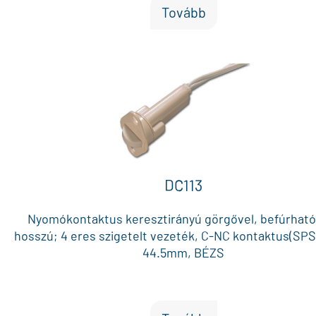
Tovább
DC113
Nyomókontaktus keresztirányú görgővel, befúrható
hosszú; 4 eres szigetelt vezeték, C-NC kontaktus(SPST
44.5mm, BÉZS