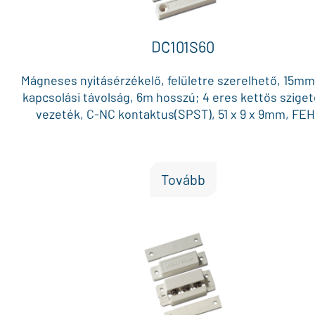
DC101S60
Mágneses nyitásérzékelő, felületre szerelhető, 15m
kapcsolási távolság, 6m hosszú; 4 eres kettős szige
vezeték, C-NC kontaktus(SPST), 51 x 9 x 9mm, FE
Tovább