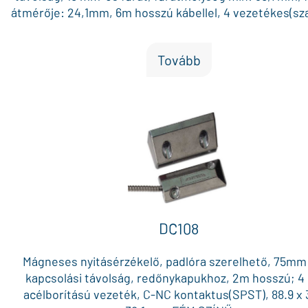
átmérője: 24,1mm, 6m hosszú kábellel, 4 vezetékes(sz
hurokkal), FEHÉR
Tovább
DC108
Mágneses nyitásérzékelő, padlóra szerelhető, 75mm
kapcsolási távolság, redőnykapukhoz, 2m hosszú; 4
acélborítású vezeték, C-NC kontaktus(SPST), 88.9 x 3