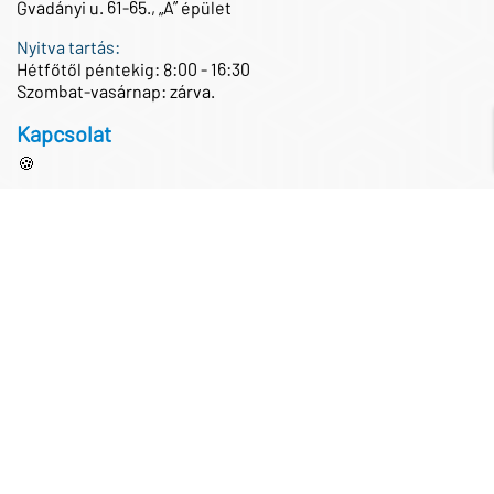
Gvadányi u. 61-65., „A” épület
Nyitva tartás:
Hétfőtől péntekig: 8:00 - 16:30
Szombat-vasárnap: zárva.
Kapcsolat
🍪
Központi telefonszám
+36 1 433 0100
Központi e-mail cím
iroda@partnertech.hu
Közösségi média