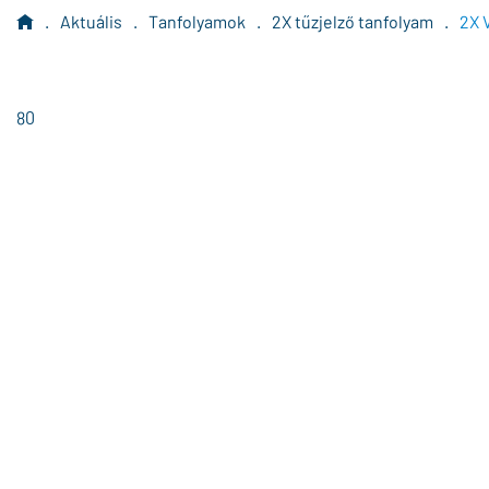
.
Aktuális
.
Tanfolyamok
.
2X tűzjelző tanfolyam
.
2X 
80