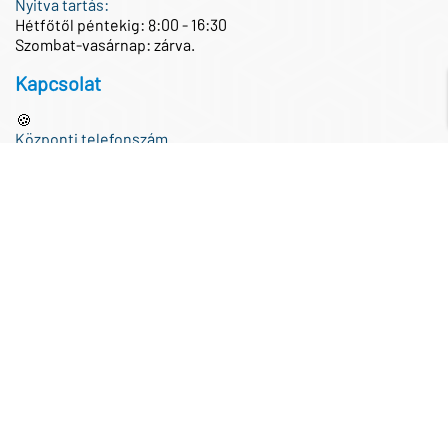
Nyitva tartás:
Hétfőtől péntekig: 8:00 - 16:30
Szombat-vasárnap: zárva.
Kapcsolat
🍪
Központi telefonszám
+36 1 433 0100
Központi e-mail cím
iroda@partnertech.hu
Közösségi média