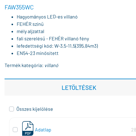
FAW355WC
Hagyományos LED-es villanó
FEHÉR színű
mély aljzattal
fali szerelésű - FEHÉR villanó fény
lefedettségi kód: W-3,5-11,5(395,84m3)
EN54-23 minősített
Termék kategória:
villanó
LETÖLTÉSEK
Összes kijelölése
Adatlap
28