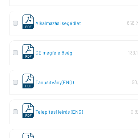
Alkalmazási segédlet
656,
CE megfelelőség
138,
Tanúsítvány(ENG)
190
Telepítési leírás (ENG)
0,9