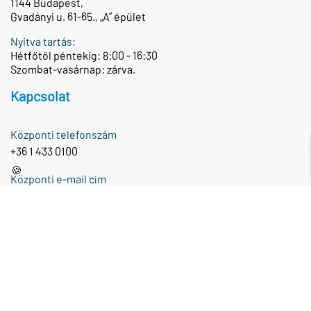
1144 Budapest,
Gvadányi u. 61-65., „A” épület
Nyitva tartás:
Hétfőtől péntekig: 8:00 - 16:30
Szombat-vasárnap: zárva.
Kapcsolat
Központi telefonszám
+36 1 433 0100
🍪
Központi e-mail cím
iroda@partnertech.hu
Közösségi média