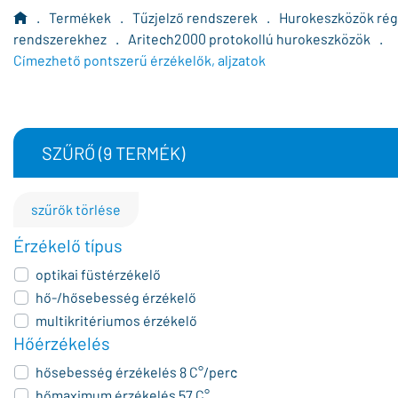
.
Termékek
.
Tűzjelző rendszerek
.
Hurokeszközök rég
rendszerekhez
.
Aritech2000 protokollú hurokeszközök
.
Címezhető pontszerű érzékelők, aljzatok
SZŰRŐ (
9
TERMÉK)
szűrők törlése
Érzékelő típus
optikai füstérzékelő
hő-/hősebesség érzékelő
multikritériumos érzékelő
Hőérzékelés
hősebesség érzékelés 8 C°/perc
hőmaximum érzékelés 57 C°