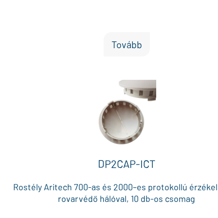
Tovább
DP2CAP-ICT
Rostély Aritech 700-as és 2000–es protokollú érzéke
rovarvédő hálóval, 10 db-os csomag