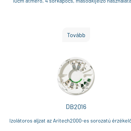
10cm átmérő, 4 sorkapocs, másodkijelző használat
Tovább
DB2016
Izolátoros aljzat az Aritech2000-es sorozatú érzékel