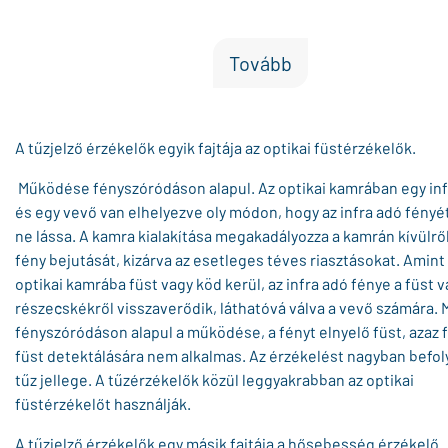
Tovább
A tűzjelző érzékelők egyik fajtája az optikai füstérzékelők.
Működése fényszóródáson alapul. Az optikai kamrában egy inf
és egy vevő van elhelyezve oly módon, hogy az infra adó fényé
ne lássa. A kamra kialakítása megakadályozza a kamrán kívülről
fény bejutását, kizárva az esetleges téves riasztásokat. Amint
optikai kamrába füst vagy köd kerül, az infra adó fénye a füst 
részecskékről visszaverődik, láthatóvá válva a vevő számára. 
fényszóródáson alapul a működése, a fényt elnyelő füst, azaz 
füst detektálására nem alkalmas. Az érzékelést nagyban befoly
tűz jellege. A tűzérzékelők közül leggyakrabban az optikai
füstérzékelőt használják.
A tűzjelző érzékelők egy másik fajtája a hősebesség érzékelő.