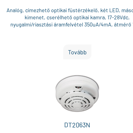
Analóg, címezhető optikai füstérzékelő, két LED, más
kimenet, cserélhető optikai kamra, 17-28Vdc,
nyugalmi/riasztási áramfelvétel 350uA/4mA, átmérő
Tovább
DT2063N