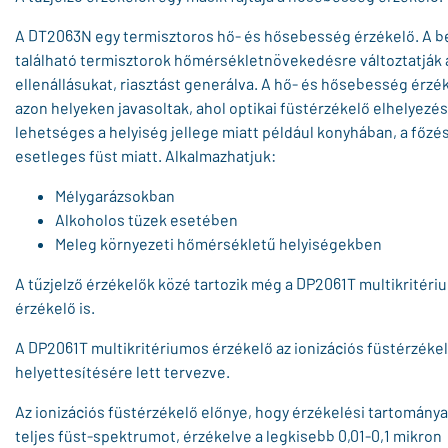
A DT2063N egy termisztoros hő- és hősebesség érzékelő. A 
található termisztorok hőmérsékletnövekedésre változtatják 
ellenállásukat, riasztást generálva. A hő- és hősebesség érzé
azon helyeken javasoltak, ahol optikai füstérzékelő elhelyez
lehetséges a helyiség jellege miatt például konyhában, a főzés
esetleges füst miatt. Alkalmazhatjuk:
Mélygarázsokban
Alkoholos tüzek esetében
Meleg környezeti hőmérsékletű helyiségekben
A tűzjelző érzékelők közé tartozik még a DP2061T multikritér
érzékelő is.
A DP2061T multikritériumos érzékelő az ionizációs füstérzéke
helyettesítésére lett tervezve.
Az ionizációs füstérzékelő előnye, hogy érzékelési tartománya 
teljes füst-spektrumot, érzékelve a legkisebb 0,01-0,1 mikron