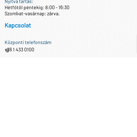
Nyitva tartás:
Hétfőtől péntekig: 8:00 - 16:30
Szombat-vasárnap: zárva.
Kapcsolat
Központi telefonszám
+36 1 433 0100
🍪
Központi e-mail cím
iroda@partnertech.hu
Közösségi média