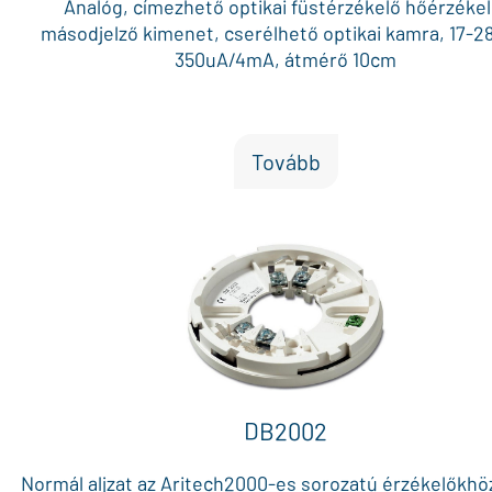
Analóg, címezhető optikai füstérzékelő hőérzékel
másodjelző kimenet, cserélhető optikai kamra, 17-2
350uA/4mA, átmérő 10cm
Tovább
DB2002
Normál aljzat az Aritech2000-es sorozatú érzékelőkhö