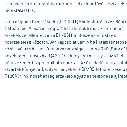
szemcseméretű füstöt is, működési elve lehetővé teszi a feke
detektálását is.
Ezen a típusú tűzérzékelőn (DP2061T) 5 különböző érzékelési
állítható be. A piacon megtalálható legtöbb multikritériumos
érzékelővel ellentétben a DP2061T multiszenzor füst- és
hőérzékelése között VAGY kapcsolat van. A beállítási lehetős
között választhatunk füst érzékenységet, illetve RoR (Rate of 
növekedési tényezővel (A2R érzékenységi osztály, azaz 5 Cels
hőnövekedés) is generálható riasztás. Az érzékelő nem ajánlo
zavarteli környezetbe, ilyen helyeken a DP2061N füstérzékelő 
DT2063N hő/hősebesség érzékelő együttes telepítése ajánlot