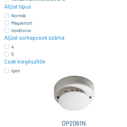
Aljzat típus
Normál
Magasított
Izolátoros
Aljzat sorkapcsok száma
4
5
Csak kiegészítők
Igen
DP2061N