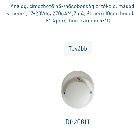
Analóg, címezhető hő-/hősebesség érzékelő, másod
kimenet, 17-28Vdc, 270uA/4,7mA, átmérő 10cm, hőse
8°C/perc, hőmaximum 57°C
Tovább
DP2061T