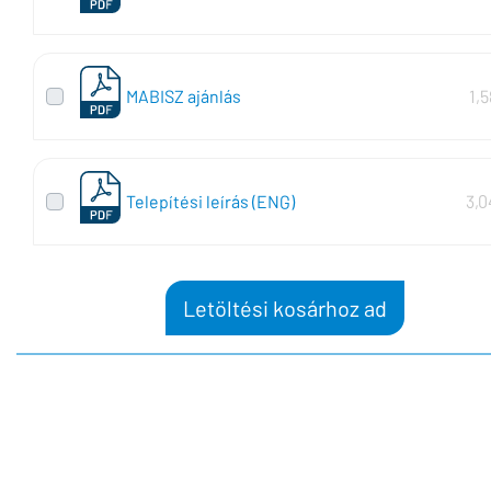
MABISZ ajánlás
1,
Telepítési leírás (ENG)
3,0
Letöltési kosárhoz ad