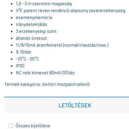
1.8 - 3 m szerelési magasság
V²E patent révén rendkívűl alacsony zavarérzékenység
eseménymemória
iránydetektálás
3 érzékenységi szint
állandó önteszt
11/9/15mA áramfelvétel (normál/riasztás/max.)
9-15Vdc
-10°C - 55°C
IP30
NC relé kimenet 80mA/30Vdc
Termék kategória:
beltéri mozgásérzékelő
LETÖLTÉSEK
Összes kijelölése