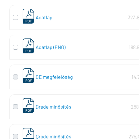
Adatlap
323,
Adatlap (ENG)
188,
CE megfelelőség
14,
Grade minősítés
298
Grade minősítés
275,