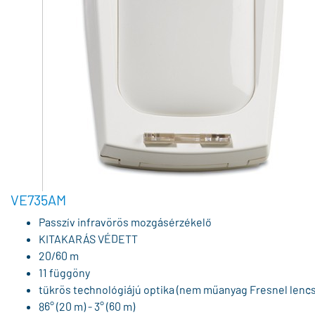
VE735AM
Passzív infravörös mozgásérzékelő
KITAKARÁS VÉDETT
20/60 m
11 függöny
tükrös technológiájú optika (nem műanyag Fresnel lenc
86° (20 m) - 3° (60 m)