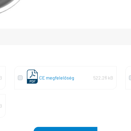
B
CE megfelelőség
522,26 kB
B