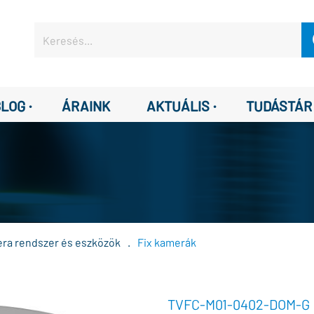
·
·
BLOG
ÁRAINK
AKTUÁLIS
TUDÁSTÁR
era rendszer és eszközök
.
Fix kamerák
TVFC-M01-0402-DOM-G