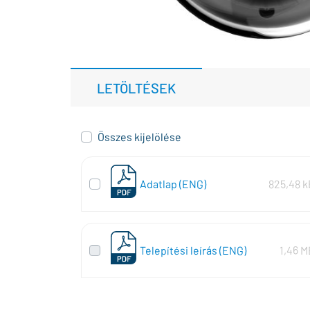
LETÖLTÉSEK
Összes kijelölése
Adatlap (ENG)
825,48 k
Telepítési leírás (ENG)
1,46 M