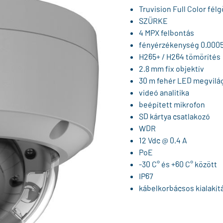
Truvision Full Color fé
SZÜRKE
4 MPX felbontás
fényérzékenység 0.0005
H265+ / H264 tömörítés
2.8 mm fix objektív
30 m fehér LED megvilá
videó analitika
beépített mikrofon
SD kártya csatlakozó
WDR
12 Vdc @ 0.4 A
PoE
-30 C° és +60 C° között
IP67
kábelkorbácsos kialakít