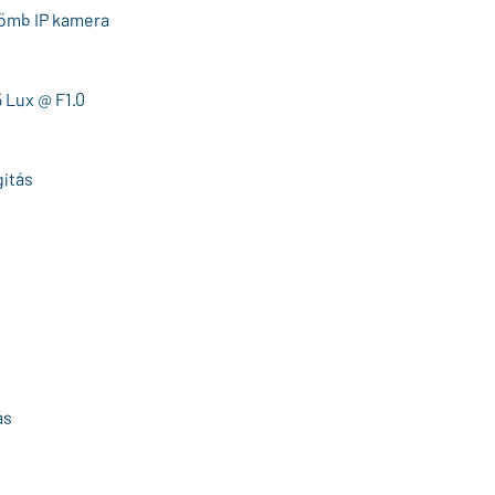
lgömb IP kamera
 Lux @ F1.0
gítás
ás