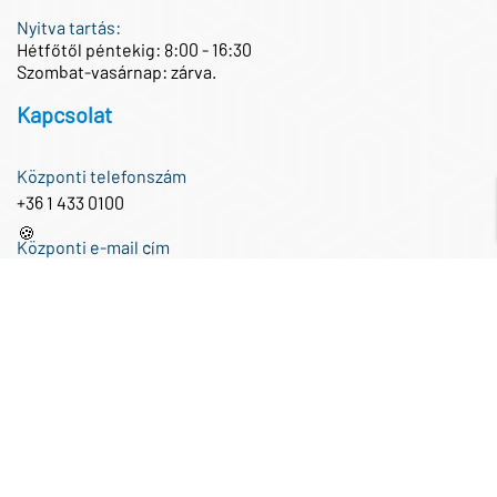
Nyitva tartás:
Hétfőtől péntekig: 8:00 - 16:30
Szombat-vasárnap: zárva.
Kapcsolat
Központi telefonszám
+36 1 433 0100
🍪
Központi e-mail cím
iroda@partnertech.hu
Közösségi média