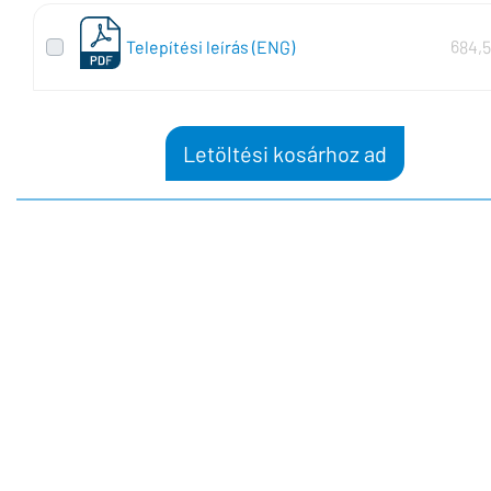
Telepítési leírás (ENG)
684,
Letöltési kosárhoz ad