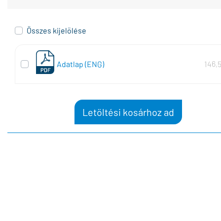
Összes kijelölése
Adatlap (ENG)
146,
Letöltési kosárhoz ad