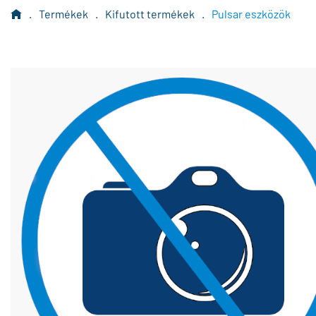
.
Termékek
.
Kifutott termékek
.
Pulsar eszközök