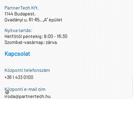
PartnerTech Kft.
1144 Budapest,
Gvadányi u. 61-65., „A” épület
Nyitva tartás:
Hétfőtől péntekig: 8:00 - 16:30
Szombat-vasárnap: zárva.
Kapcsolat
Központi telefonszám
+36 1 433 0100
Központi e-mail cím
🍪
iroda@partnertech.hu
Közösségi média