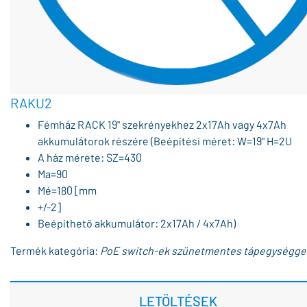
RAKU2
Fémház RACK 19" szekrényekhez 2x17Ah vagy 4x7Ah
akkumulátorok részére (Beépítési méret: W=19" H=2U
A ház mérete: SZ=430
Ma=90
Mé=180 [mm
+/-2]
Beépíthető akkumulátor: 2x17Ah / 4x7Ah)
Termék kategória:
PoE switch-ek szünetmentes tápegységge
LETÖLTÉSEK