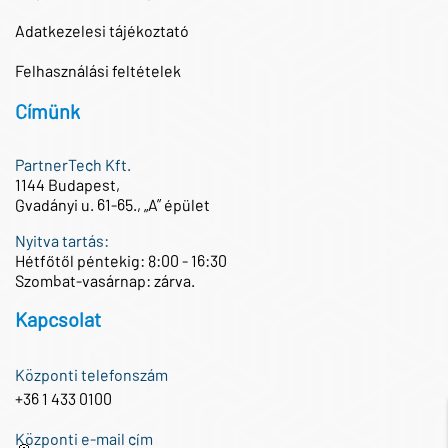
Adatkezelesi tájékoztató
Felhasználási feltételek
Címünk
PartnerTech Kft.
1144 Budapest,
Gvadányi u. 61-65., „A” épület
Nyitva tartás:
Hétfőtől péntekig: 8:00 - 16:30
Szombat-vasárnap: zárva.
Kapcsolat
Központi telefonszám
+36 1 433 0100
Központi e-mail cím