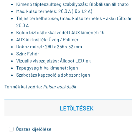
Kimenő tápfeszültség szabályozás: Globálisan állítható
Max. külső terhelés: 20.0 A (16 x 1.2 A)
Teljes terhelhetőség (max. külső terhelés + akku töltő á
20.0 A
Külön biztosítékkal védett AUX kimenet: 16
AUX biztosíték: Üveg / Polimer
Doboz méret: 290 x 256 x 52 mm
Szín: Fehér
Vizuális visszajelzés: Állapot LED-ek
Tápegység hiba kimenet: Igen
Szabotázs kapcsoló a dobozon: Igen
Termék kategória:
Pulsar eszközök
LETÖLTÉSEK
Összes kijelölése