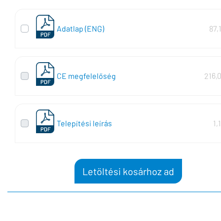
Adatlap (ENG)
87,
CE megfelelőség
216,
Telepítési leírás
1,
Letöltési kosárhoz ad