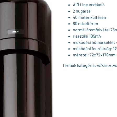
AIR Line érzékelő
2 sugaras
40 méter kültéren
80 m beltéren
normál áramfelvétel 75
riasztási 105mA
működési hőmérséklet -
működési feszültség: 1
méretei: 72x72x170mm
Termék kategória:
infrasoro