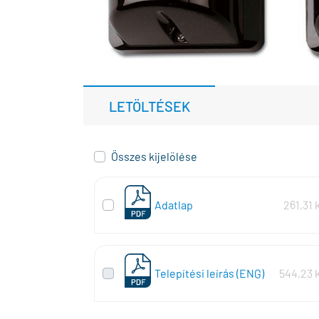
LETÖLTÉSEK
Összes kijelölése
Adatlap
261,31 
Telepítési leírás (ENG)
544,23 