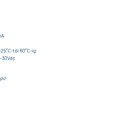
mA
25°C-től 60°C-ig
2-30Vdc
mpó