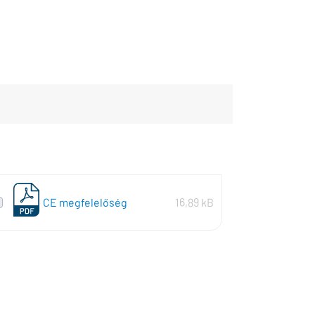
CE megfelelőség
16,89 kB