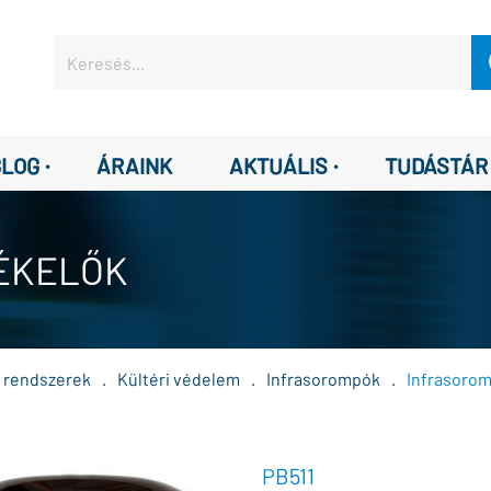
·
·
BLOG
ÁRAINK
AKTUÁLIS
TUDÁSTÁR
ÉKELŐK
ő rendszerek
.
Kültéri védelem
.
Infrasorompók
.
Infrasorom
PB511