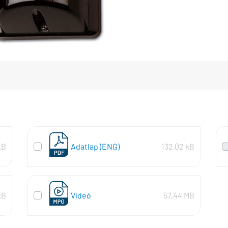
kB
Adatlap (ENG)
132,02 kB
kB
Videó
57,44 MB