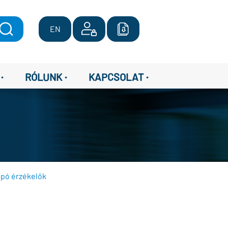
EN
·
·
·
RÓLUNK
KAPCSOLAT
pó érzékelők