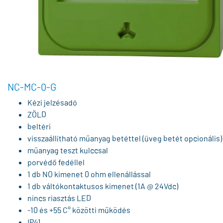
NC-MC-0-G
Kézi jelzésadó
ZÖLD
beltéri
visszaállítható műanyag betéttel (üveg betét opcionális)
műanyag teszt kulccsal
porvédő fedéllel
1 db NO kimenet 0 ohm ellenállással
1 db váltókontaktusos kimenet (1A @ 24Vdc)
nincs riasztás LED
-10 és +55 C° közötti működés
IP41