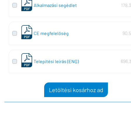
Alkalmazási segédlet
178,
CE megfelelőség
90,
Telepítési leírás (ENG)
696,
Letöltési kosárhoz ad