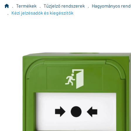
.
Termékek
.
Tűzjelző rendszerek
.
Hagyományos rend
.
Kézi jelzésadók és kiegészítők