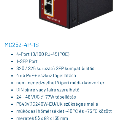
MC252-4P-1S
4-Port 10/100 RJ-45 (POE)
1-SFP Port
S20 / S25 sorozatú SFP kompatibilitás
4 db PoE+ eszköz tápellátása
nem menedzselhető ipari média konverter
DIN sínre vagy falra szerelhető
24 - 48 VDC @ 77W tápellátás
PS48VDC240W-EU/UK szükséges mellé
működési hőmérséklet -40 °C és +75 °C között
méretek 56 x 88 x 135 mm