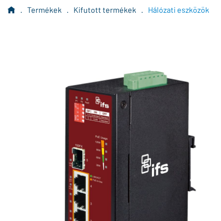
.
Termékek
.
Kifutott termékek
.
Hálózati eszközök