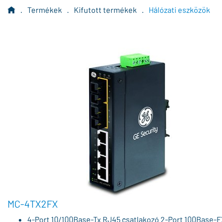
.
Termékek
.
Kifutott termékek
.
Hálózati eszközök
MC-4TX2FX
4-Port 10/100Base-Tx RJ45 csatlakozó 2-Port 100Base-F