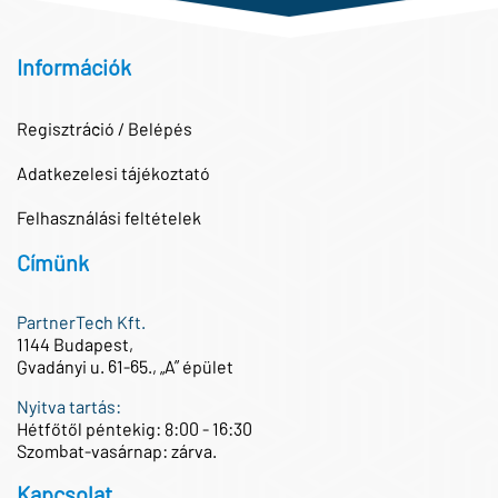
Információk
Regisztráció / Belépés
Adatkezelesi tájékoztató
Felhasználási feltételek
Címünk
PartnerTech Kft.
1144 Budapest,
Gvadányi u. 61-65., „A” épület
Nyitva tartás:
Hétfőtől péntekig: 8:00 - 16:30
Szombat-vasárnap: zárva.
Kapcsolat