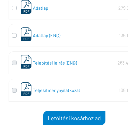
Adatlap
279,
Adatlap (ENG)
135,
Telepítési leírás (ENG)
263,
Teljesítménynyilatkozat
105,
Letöltési kosárhoz ad