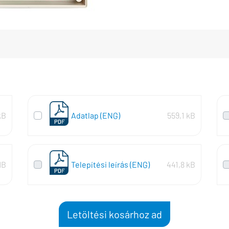
kB
Adatlap (ENG)
559,1 kB
MB
Telepítési leírás (ENG)
441,8 kB
Letöltési kosárhoz ad