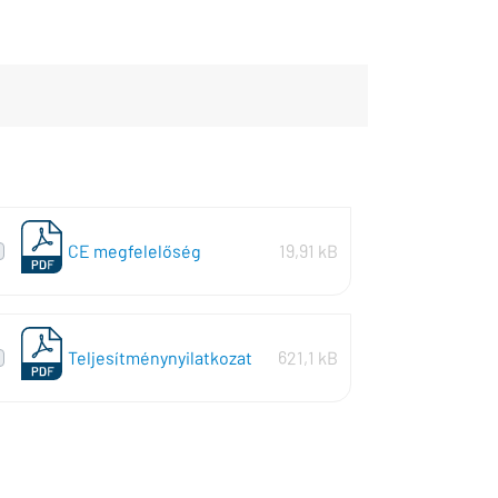
CE megfelelőség
19,91 kB
Teljesítménynyilatkozat
621,1 kB