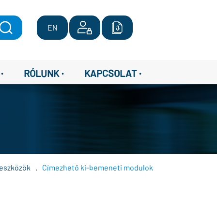
EN
·
·
·
RÓLUNK
KAPCSOLAT
keszközök
.
Címezhető ki-bemeneti modulok