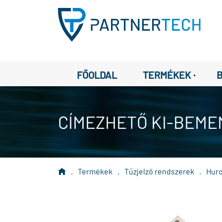
·
FŐOLDAL
TERMÉKEK
CÍMEZHETŐ KI-BEME
.
Termékek
.
Tűzjelző rendszerek
.
Huro