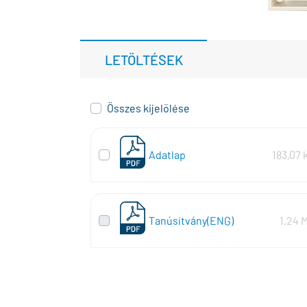
LETÖLTÉSEK
Összes kijelölése
Adatlap
183,07 
Tanúsítvány(ENG)
1,24 