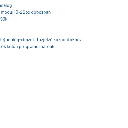
analóg
i modul IO-2Box dobozban
150k
c) analóg-címzett tűzjelző központokhoz
tek külön programozhatóak