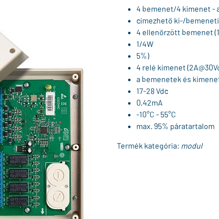
4 bemenet/4 kimenet - 
címezhető ki-/bemenet
4 ellenőrzött bemenet (
1/4W
5%)
4 relé kimenet (2A@30Vd
a bemenetek és kimene
17-28 Vdc
0,42mA
-10°C - 55°C
max. 95% páratartalom
Termék kategória:
modul