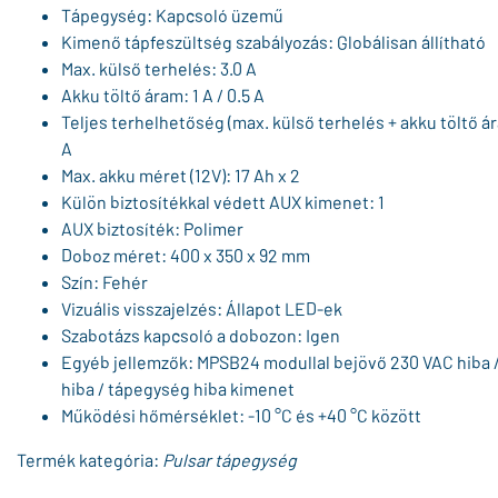
Tápegység: Kapcsoló üzemű
Kimenő tápfeszültség szabályozás: Globálisan állítható
Max. külső terhelés: 3.0 A
Akku töltő áram: 1 A / 0.5 A
Teljes terhelhetőség (max. külső terhelés + akku töltő ár
A
Max. akku méret (12V): 17 Ah x 2
Külön biztosítékkal védett AUX kimenet: 1
AUX biztosíték: Polimer
Doboz méret: 400 x 350 x 92 mm
Szín: Fehér
Vizuális visszajelzés: Állapot LED-ek
Szabotázs kapcsoló a dobozon: Igen
Egyéb jellemzők: MPSB24 modullal bejövő 230 VAC hiba 
hiba / tápegység hiba kimenet
Működési hőmérséklet: -10 °C és +40 °C között
Termék kategória:
Pulsar tápegység