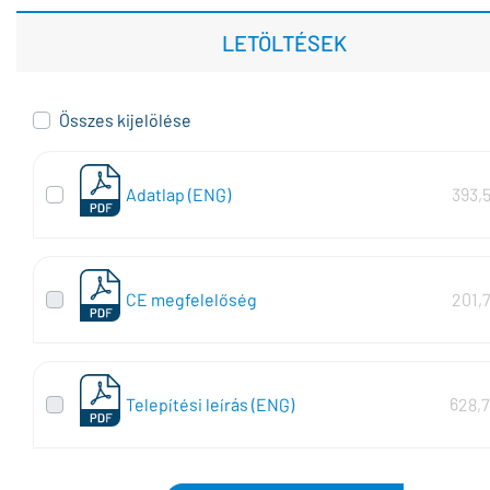
LETÖLTÉSEK
Összes kijelölése
Adatlap (ENG)
393,
CE megfelelőség
201,
Telepítési leírás (ENG)
628,