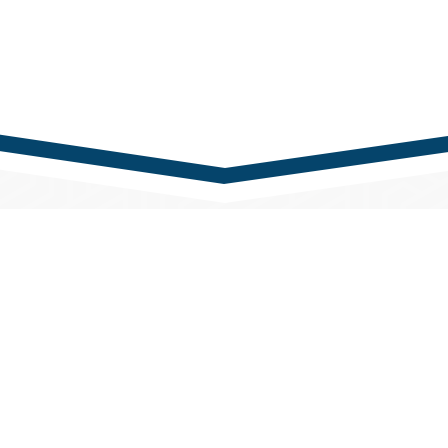
nk
Kapcsolat
rTech Kft.
Központi telefonszám
udapest,
+36 1 433 0100
i u. 61-65., „A” épület
Központi e-mail cím
 tartás:
iroda@partnertech.hu
ől péntekig: 8:00 - 16:30
t-vasárnap: zárva.
Copyright PartnerTech Kft. - Minden jog fenntartva! - Design by GuruStudi