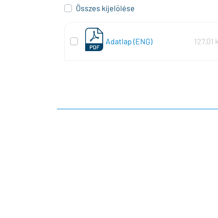
Összes kijelölése
Adatlap (ENG)
127,01 