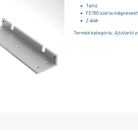
Tartó
FE160 széria mágnesek
Z alak
Termék kategória:
Ajtótartó 