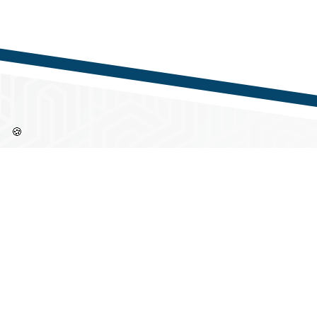
🍪
Információk
Címü
Partne
Regisztráció / Belépés
1144 B
Gvadány
Adatkezelesi tájékoztató
Nyitva
Felhasználási feltételek
Hétfőt
Szomba