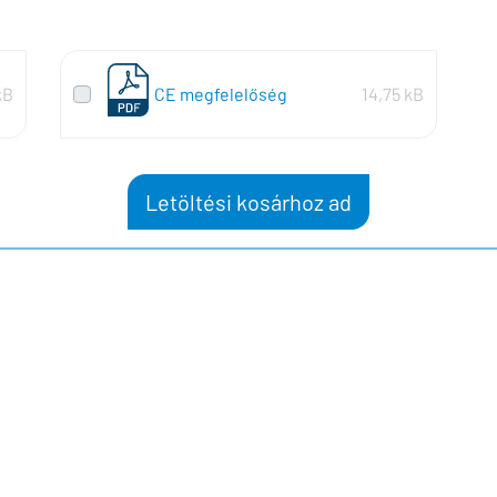
kB
CE megfelelőség
14,75 kB
Letöltési kosárhoz ad