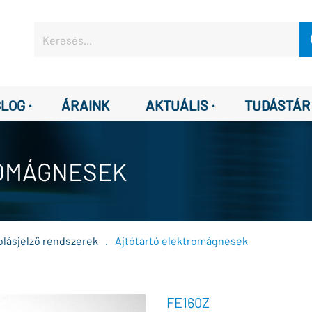
·
·
BLOG
ÁRAINK
AKTUÁLIS
TUDÁSTÁR
OMÁGNESEK
lásjelző rendszerek
.
Ajtótartó elektromágnesek
FE160Z