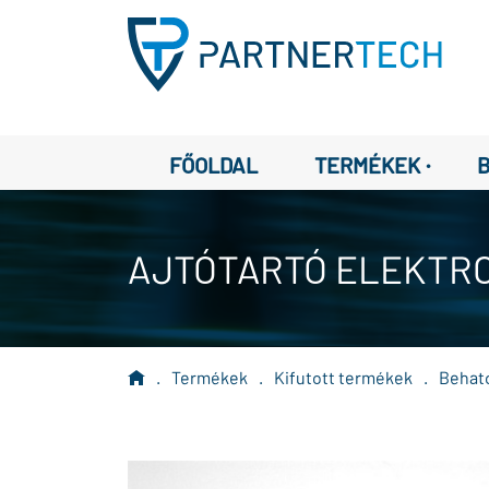
·
FŐOLDAL
TERMÉKEK
AJTÓTARTÓ ELEKTR
.
Termékek
.
Kifutott termékek
.
Behato