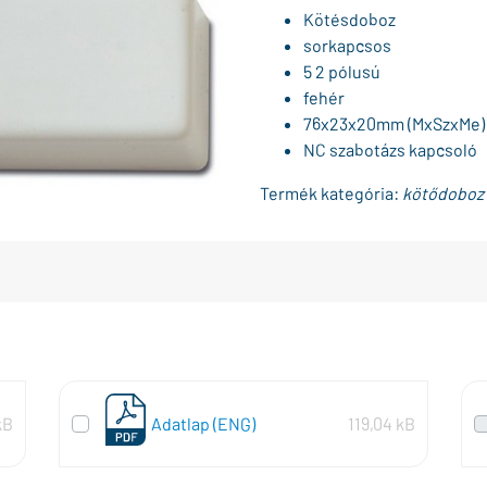
Kötésdoboz
sorkapcsos
5 2 pólusú
fehér
76x23x20mm (MxSzxMe)
NC szabotázs kapcsoló
Termék kategória:
kötődoboz
kB
Adatlap (ENG)
119,04 kB