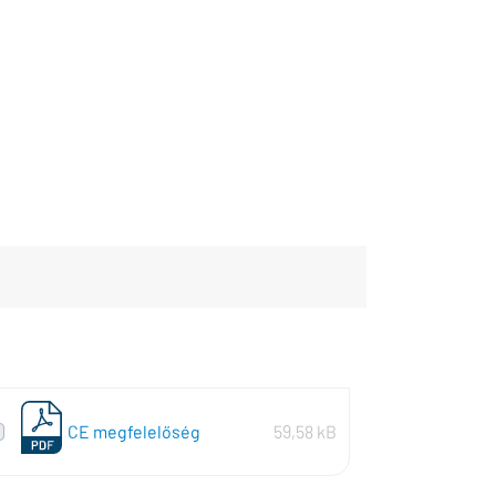
CE megfelelőség
59,58 kB