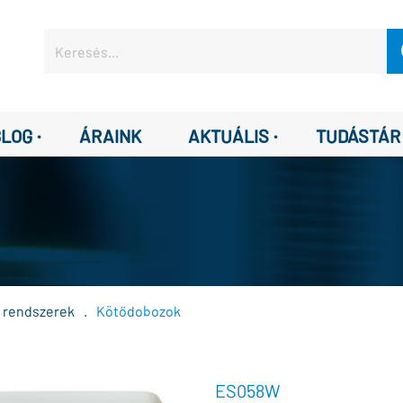
·
·
BLOG
ÁRAINK
AKTUÁLIS
TUDÁSTÁR
ő rendszerek
.
Kötődobozok
ES058W