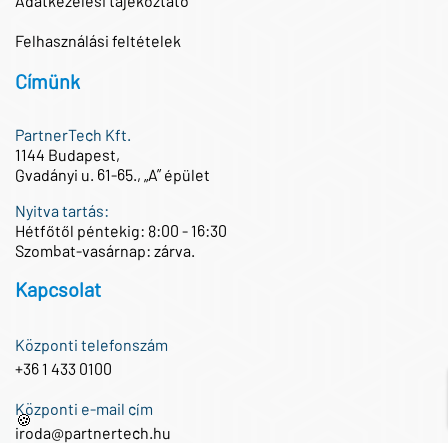
Adatkezelesi tájékoztató
Felhasználási feltételek
Címünk
PartnerTech Kft.
1144 Budapest,
Gvadányi u. 61-65., „A” épület
Nyitva tartás:
Hétfőtől péntekig: 8:00 - 16:30
Szombat-vasárnap: zárva.
Kapcsolat
Központi telefonszám
+36 1 433 0100
Központi e-mail cím
🍪
iroda@partnertech.hu