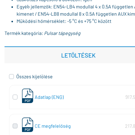
Egyéb jellemzők: EN54-LB4 modullal 4 x 0.5A független
kimenet / EN54-LB8 modullal 8 x 0.5A független AUX ki
Működési hőmérséklet: -5 °C és +75 °C között
Termék kategória:
Pulsar tápegység
LETÖLTÉSEK
Összes kijelölése
Adatlap (ENG)
917,
CE megfelelőség
217,