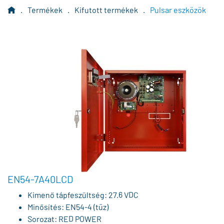
.
Termékek
.
Kifutott termékek
.
Pulsar eszközök
EN54-7A40LCD
Kimenő tápfeszültség: 27.6 VDC
Minősítés: EN54-4 (tűz)
Sorozat: RED POWER