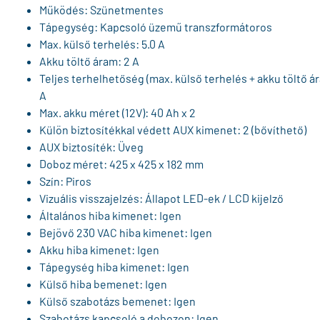
Működés: Szünetmentes
Tápegység: Kapcsoló üzemű transzformátoros
Max. külső terhelés: 5.0 A
Akku töltő áram: 2 A
Teljes terhelhetőség (max. külső terhelés + akku töltő ár
A
Max. akku méret (12V): 40 Ah x 2
Külön biztosítékkal védett AUX kimenet: 2 (bővíthető)
AUX biztosíték: Üveg
Doboz méret: 425 x 425 x 182 mm
Szín: Piros
Vizuális visszajelzés: Állapot LED-ek / LCD kijelző
Általános hiba kimenet: Igen
Bejövő 230 VAC hiba kimenet: Igen
Akku hiba kimenet: Igen
Tápegység hiba kimenet: Igen
Külső hiba bemenet: Igen
Külső szabotázs bemenet: Igen
Szabotázs kapcsoló a dobozon: Igen