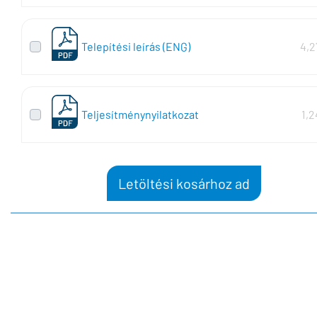
Telepítési leírás (ENG)
4,2
Teljesítménynyilatkozat
1,
Letöltési kosárhoz ad