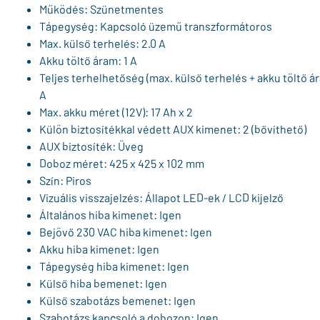
Működés: Szünetmentes
Tápegység: Kapcsoló üzemű transzformátoros
Max. külső terhelés: 2.0 A
Akku töltő áram: 1 A
Teljes terhelhetőség (max. külső terhelés + akku töltő ár
A
Max. akku méret (12V): 17 Ah x 2
Külön biztosítékkal védett AUX kimenet: 2 (bővíthető)
AUX biztosíték: Üveg
Doboz méret: 425 x 425 x 102 mm
Szín: Piros
Vizuális visszajelzés: Állapot LED-ek / LCD kijelző
Általános hiba kimenet: Igen
Bejövő 230 VAC hiba kimenet: Igen
Akku hiba kimenet: Igen
Tápegység hiba kimenet: Igen
Külső hiba bemenet: Igen
Külső szabotázs bemenet: Igen
Szabotázs kapcsoló a dobozon: Igen