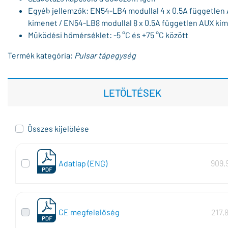
Egyéb jellemzők: EN54-LB4 modullal 4 x 0.5A független
kimenet / EN54-LB8 modullal 8 x 0.5A független AUX ki
Működési hőmérséklet: -5 °C és +75 °C között
Termék kategória:
Pulsar tápegység
LETÖLTÉSEK
Összes kijelölése
Adatlap (ENG)
909,
CE megfelelőség
217,