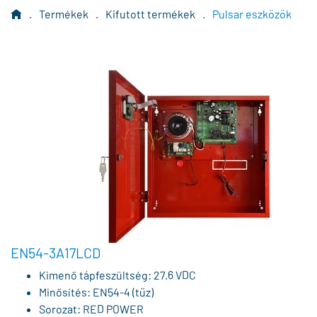
.
Termékek
.
Kifutott termékek
.
Pulsar eszközök
EN54-3A17LCD
Kimenő tápfeszültség: 27.6 VDC
Minősítés: EN54-4 (tűz)
Sorozat: RED POWER