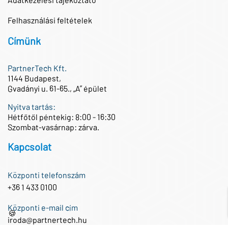
Felhasználási feltételek
Címünk
PartnerTech Kft.
1144 Budapest,
Gvadányi u. 61-65., „A” épület
Nyitva tartás:
Hétfőtől péntekig: 8:00 - 16:30
Szombat-vasárnap: zárva.
Kapcsolat
Központi telefonszám
+36 1 433 0100
Központi e-mail cím
🍪
iroda@partnertech.hu