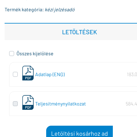
Termék kategória:
kézi jelzésadó
LETÖLTÉSEK
Összes kijelölése
Adatlap (ENG)
183,
Teljesítménynyilatkozat
584,
Letöltési kosárhoz ad