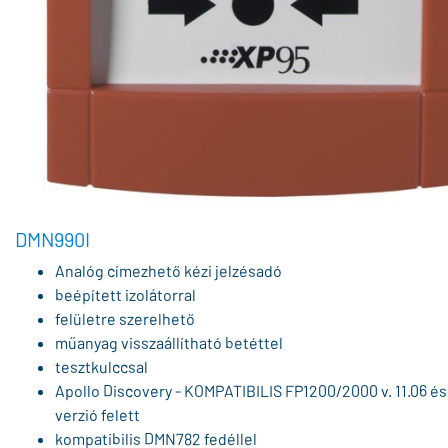
DMN990I
Analóg címezhető kézi jelzésadó
beépített izolátorral
felületre szerelhető
műanyag visszaállítható betéttel
tesztkulccsal
Apollo Discovery - KOMPATIBILIS FP1200/2000 v. 11.06 és 
verzió felett
kompatibilis DMN782 fedéllel