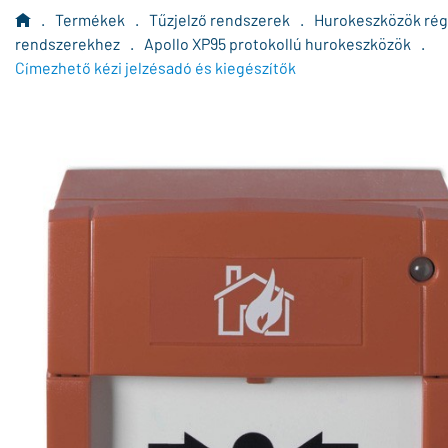
.
Termékek
.
Tűzjelző rendszerek
.
Hurokeszközök rég
rendszerekhez
.
Apollo XP95 protokollú hurokeszközök
.
Címezhető kézi jelzésadó és kiegészítők