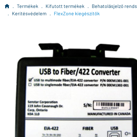
.
Termékek
.
Kifutott termékek
.
Behatolásjelző rend
.
Kerítésvédelem
.
FlexZone kiegészítők