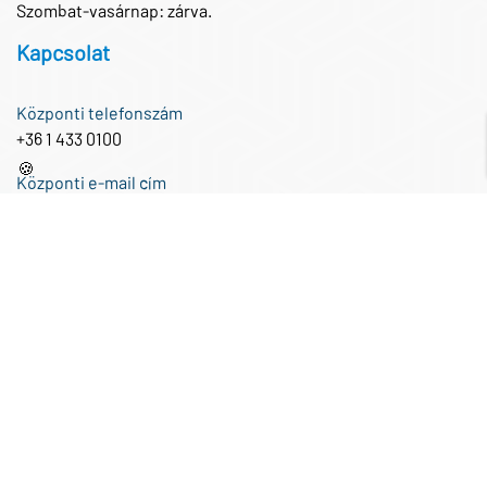
Szombat-vasárnap: zárva.
Kapcsolat
Központi telefonszám
+36 1 433 0100
🍪
Központi e-mail cím
iroda@partnertech.hu
Közösségi média
Copyright PartnerTech Kft. - Minden jog fenntartva! - Design by Gur