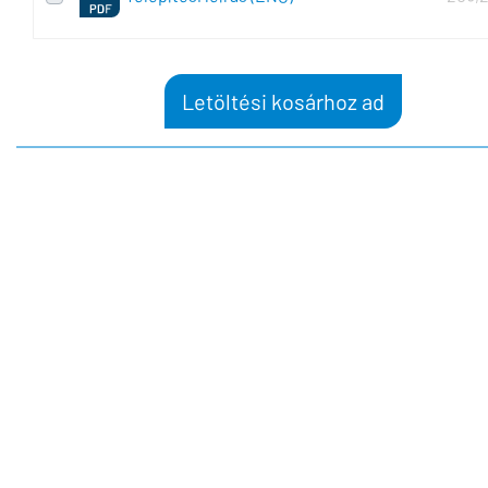
Letöltési kosárhoz ad