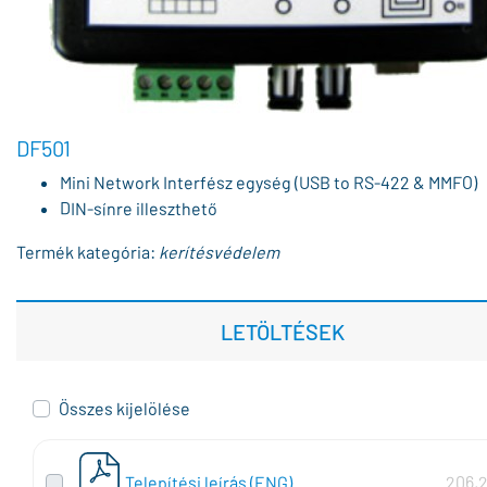
DF501
Mini Network Interfész egység (USB to RS-422 & MMFO)
DIN-sínre illeszthető
Termék kategória:
kerítésvédelem
LETÖLTÉSEK
Összes kijelölése
Telepítési leírás (ENG)
206,2