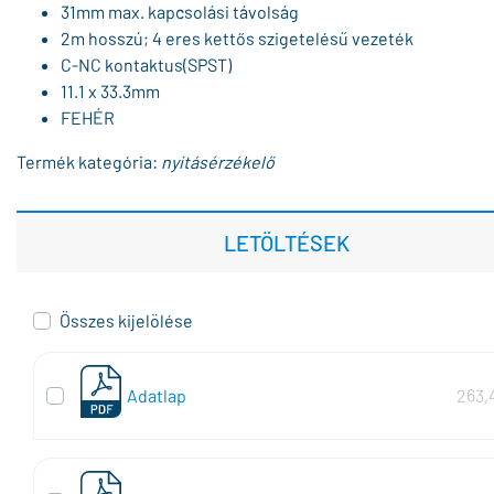
31mm max. kapcsolási távolság
2m hosszú; 4 eres kettős szigetelésű vezeték
C-NC kontaktus(SPST)
11.1 x 33.3mm
FEHÉR
Termék kategória:
nyitásérzékelő
LETÖLTÉSEK
Összes kijelölése
Adatlap
263,