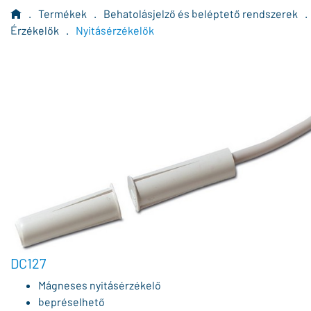
.
Termékek
.
Behatolásjelző és beléptető rendszerek
.
Érzékelők
.
Nyitásérzékelők
DC127
Mágneses nyitásérzékelő
bepréselhető