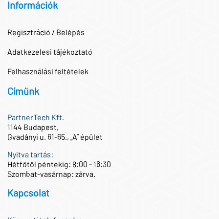
Információk
Regisztráció / Belépés
Adatkezelesi tájékoztató
Felhasználási feltételek
Címünk
PartnerTech Kft.
1144 Budapest,
Gvadányi u. 61-65., „A” épület
Nyitva tartás:
Hétfőtől péntekig: 8:00 - 16:30
Szombat-vasárnap: zárva.
Kapcsolat