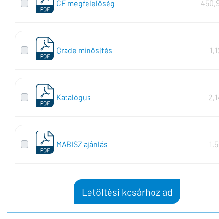
CE megfelelőség
450,
Grade minősítés
1,
Katalógus
2,
MABISZ ajánlás
1,
Letöltési kosárhoz ad