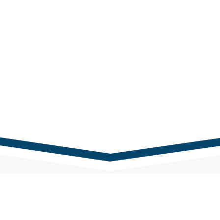
nk
Kapcsolat
rTech Kft.
Központi telefonszám
udapest,