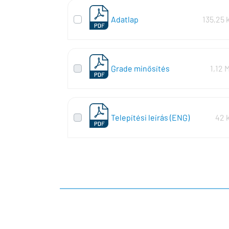
Adatlap
135,25 
Grade minősítés
1,12 
Telepítési leírás (ENG)
42 