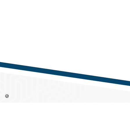
🍪
Információk
Címü
Partne
Regisztráció / Belépés
1144 B