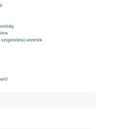
lő
ávolság
ókra
 szigetelésű vezeték
kelő