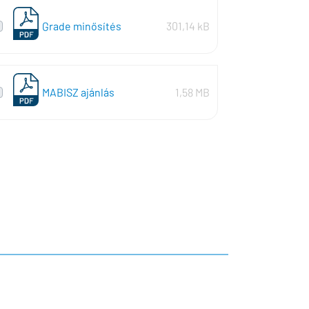
Grade minősítés
301,14 kB
MABISZ ajánlás
1,58 MB