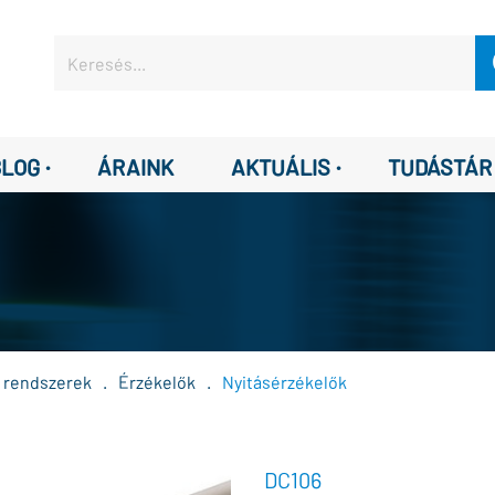
·
·
BLOG
ÁRAINK
AKTUÁLIS
TUDÁSTÁR
ő rendszerek
.
Érzékelők
.
Nyitásérzékelők
DC106