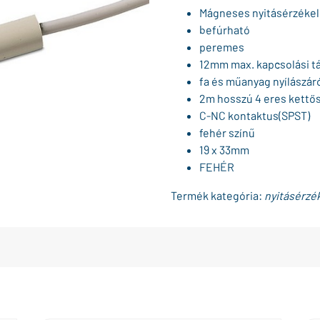
Mágneses nyitásérzéke
befúrható
peremes
12mm max. kapcsolási t
fa és műanyag nyílászár
2m hosszú 4 eres kettős
C-NC kontaktus(SPST)
fehér színű
19 x 33mm
FEHÉR
Termék kategória:
nyitásérzé