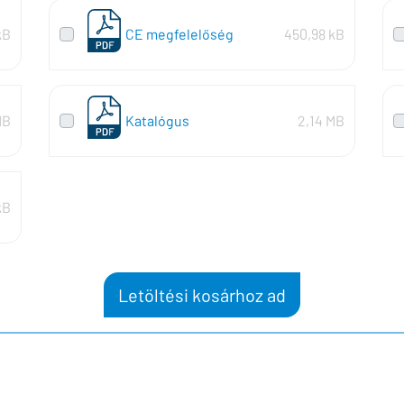
kB
CE megfelelőség
450,98 kB
MB
Katalógus
2,14 MB
kB
Letöltési kosárhoz ad