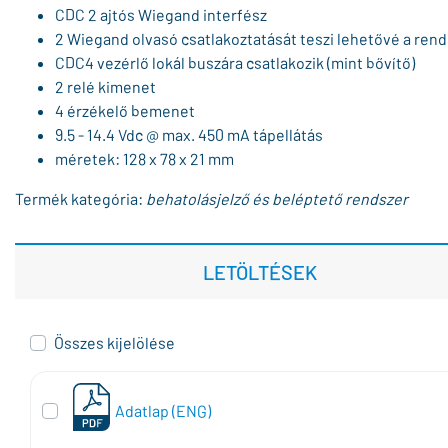
CDC 2 ajtós Wiegand interfész
2 Wiegand olvasó csatlakoztatását teszi lehetővé a ren
CDC4 vezérlő lokál buszára csatlakozik (mint bővítő)
2 relé kimenet
4 érzékelő bemenet
9.5 - 14.4 Vdc @ max. 450 mA tápellátás
méretek: 128 x 78 x 21 mm
Termék kategória:
behatolásjelző és beléptető rendszer
LETÖLTÉSEK
Összes kijelölése
Adatlap (ENG)