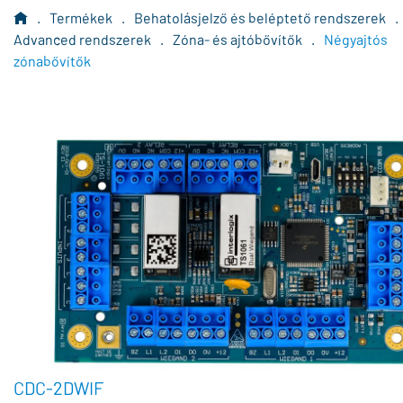
.
Termékek
.
Behatolásjelző és beléptető rendszerek
.
Advanced rendszerek
.
Zóna- és ajtóbővítők
.
Négyajtós
zónabővítők
CDC-2DWIF