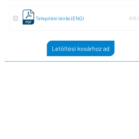
Telepítési leírás (ENG)
816,
Letöltési kosárhoz ad