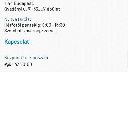
1144 Budapest,
Gvadányi u. 61-65., „A” épület
Nyitva tartás:
Hétfőtől péntekig: 8:00 - 16:30
Szombat-vasárnap: zárva.
Kapcsolat
Központi telefonszám
+36 1 433 0100
🍪
Központi e-mail cím
iroda@partnertech.hu
Közösségi média