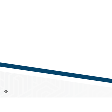
🍪
Információk
Címü