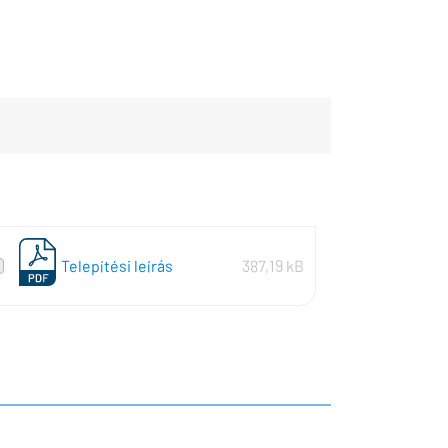
Telepítési leírás
387,19 kB