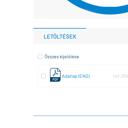
LETÖLTÉSEK
Összes kijelölése
Adatlap (ENG)
142,39 