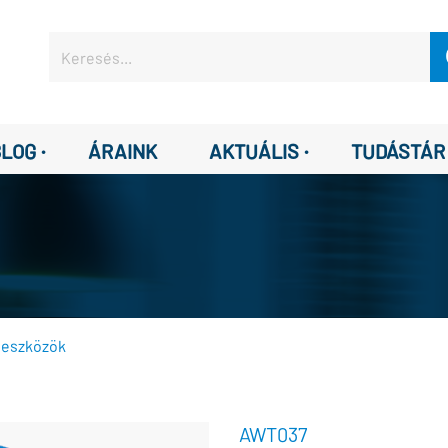
·
·
BLOG
ÁRAINK
AKTUÁLIS
TUDÁSTÁR
 eszközök
AWT037