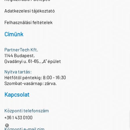
Adatkezelesi tájékoztató
Felhasználási feltételek
Címünk
PartnerTech Kft.
1144 Budapest,
Gvadányi u. 61-65., „A” épület
Nyitva tartás:
Hétfőtől péntekig: 8:00 - 16:30
Szombat-vasárnap: zárva.
Kapcsolat
Központi telefonszám
+36 1 433 0100
🍪
Központi e-mail cím