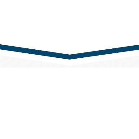
nk
Kapcsolat
rTech Kft.
Központi telefonszám
udapest,
+36 1 433 0100
i u. 61-65., „A” épület
Központi e-mail cím
 tartás:
iroda@partnertech.hu
ől péntekig: 8:00 - 16:30
t-vasárnap: zárva.