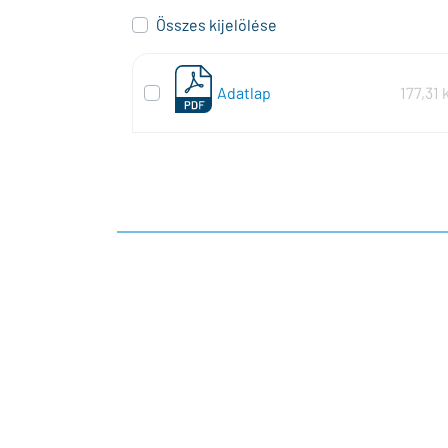
Összes kijelölése
Adatlap
177,31 