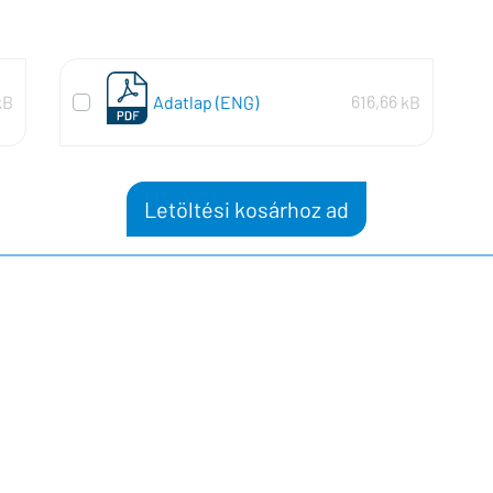
kB
Adatlap (ENG)
616,66 kB
Letöltési kosárhoz ad