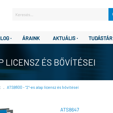
·
·
BLOG
ÁRAINK
AKTUÁLIS
TUDÁSTÁR
AP LICENSZ ÉS BŐVÍTÉSEI
t
.
ATS8600 - "2"-es alap licensz és bővítései
ATS8647