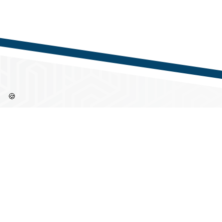
🍪
Információk
Címü
Partne
Regisztráció / Belépés
1144 B
Gvadány
Adatkezelesi tájékoztató
Nyitva
Felhasználási feltételek
Hétfőt
Szomba