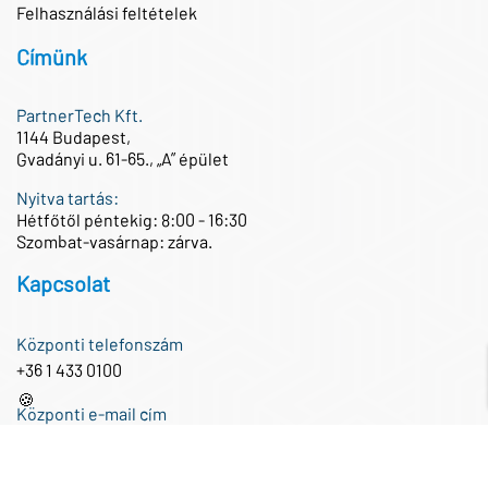
Felhasználási feltételek
Címünk
PartnerTech Kft.
1144 Budapest,
Gvadányi u. 61-65., „A” épület
Nyitva tartás:
Hétfőtől péntekig: 8:00 - 16:30
Szombat-vasárnap: zárva.
Kapcsolat
Központi telefonszám
+36 1 433 0100
🍪
Központi e-mail cím
iroda@partnertech.hu
Közösségi média