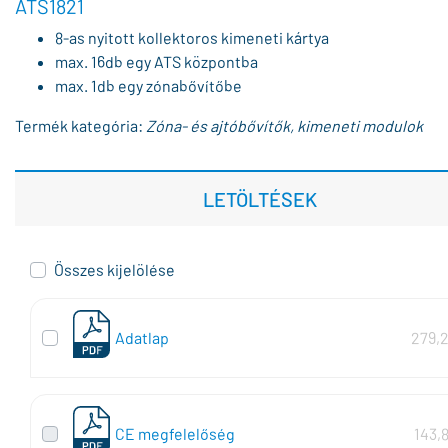
ATS1821
8-as nyitott kollektoros kimeneti kártya
max. 16db egy ATS központba
max. 1db egy zónabővítőbe
Termék kategória:
Zóna- és ajtóbővítők, kimeneti modulok
LETÖLTÉSEK
Összes kijelölése
Adatlap
279,
CE megfelelőség
143,