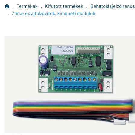
.
Termékek
.
Kifutott termékek
.
Behatolásjelző rend
.
Zóna- és ajtóbővítők, kimeneti modulok