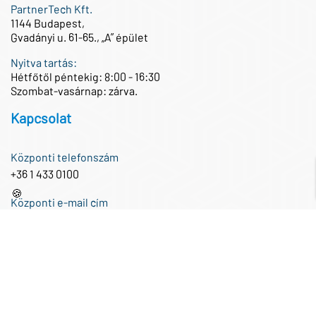
PartnerTech Kft.
1144 Budapest,
Gvadányi u. 61-65., „A” épület
Nyitva tartás:
Hétfőtől péntekig: 8:00 - 16:30
Szombat-vasárnap: zárva.
Kapcsolat
Központi telefonszám
+36 1 433 0100
🍪
Központi e-mail cím
iroda@partnertech.hu
Közösségi média