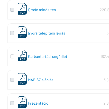
Grade minősítés
220,8
Gyors telepítési leírás
1,
Karbantartási segédlet
182,
MABISZ ajánlás
3,
Prezentáció
2,9