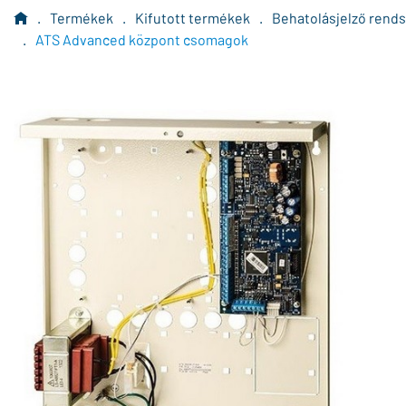
.
Termékek
.
Kifutott termékek
.
Behatolásjelző rend
.
ATS Advanced központ csomagok