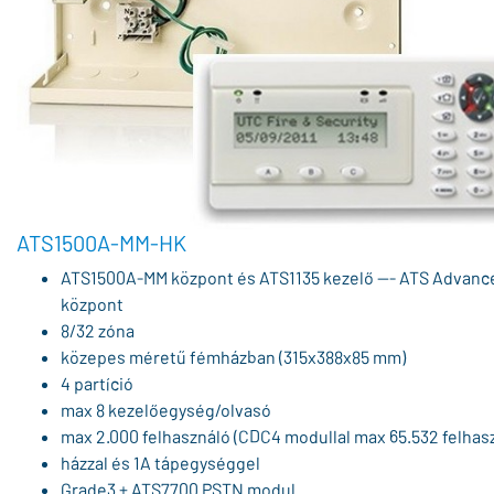
ATS1500A-MM-HK
ATS1500A-MM központ és ATS1135 kezelő --- ATS Advanc
központ
8/32 zóna
közepes méretű fémházban (315x388x85 mm)
4 partíció
max 8 kezelőegység/olvasó
max 2.000 felhasználó (CDC4 modullal max 65.532 felhas
házzal és 1A tápegységgel
Grade3 + ATS7700 PSTN modul