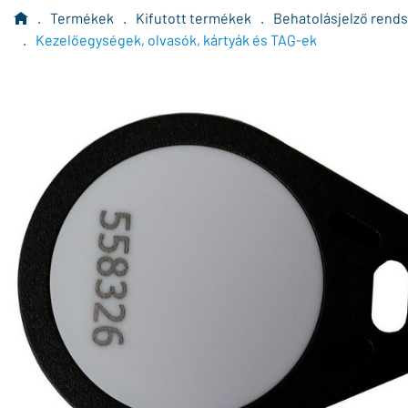
.
Termékek
.
Kifutott termékek
.
Behatolásjelző rend
.
Kezelőegységek, olvasók, kártyák és TAG-ek