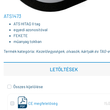
ATS1473
ATS HITAG II tag
egyedi azonosítóval
FEKETE
műanyag tokban
Termék kategória:
Kezelőegységek, olvasók, kártyák és TAG-e
LETÖLTÉSEK
Összes kijelölése
CE megfelelőség
15,