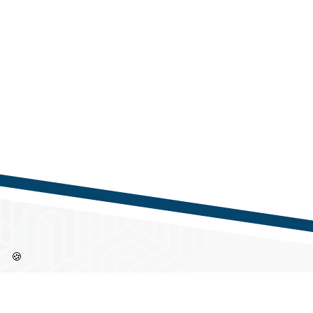
🍪
Információk
Címü