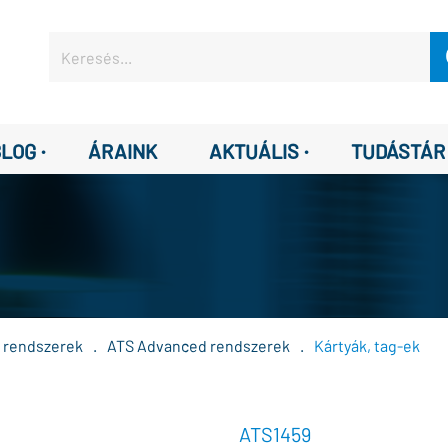
·
·
BLOG
ÁRAINK
AKTUÁLIS
TUDÁSTÁR
ő rendszerek
.
ATS Advanced rendszerek
.
Kártyák, tag-ek
ATS1459