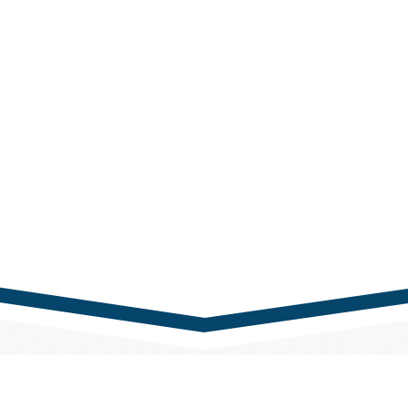
nk
Kapcsolat