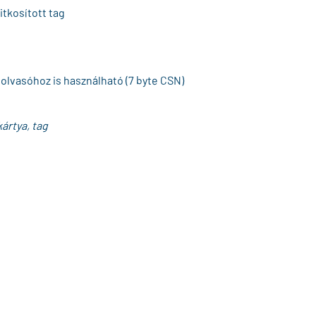
itkosított tag
olvasóhoz is használható (7 byte CSN)
ártya, tag