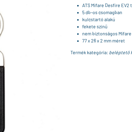
ATS Mifare Desfire EV2 t
5 db-os csomagban
kulcstartó alakú
fekete színű
nem biztonságos Mifare 
77 x 26 x 2 mm méret
Termék kategória:
beléptető k