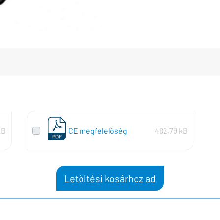
kB
CE megfelelőség
482,79 kB
Letöltési kosárhoz ad