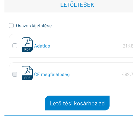
LETÖLTÉSEK
Összes kijelölése
Adatlap
216,
CE megfelelőség
482,
Letöltési kosárhoz ad