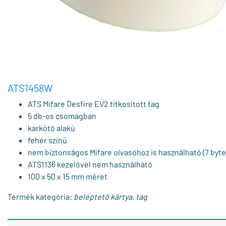
ATS1458W
ATS Mifare Desfire EV2 titkosított tag
5 db-os csomagban
karkötő alakú
fehér színű
nem biztonságos Mifare olvasóhoz is használható (7 byt
ATS1136 kezelővel nem használható
100 x 50 x 15 mm méret
Termék kategória:
beléptető kártya, tag