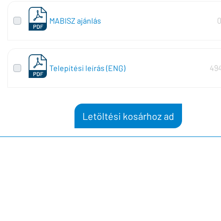
MABISZ ajánlás
0
Telepítési leírás (ENG)
494
Letöltési kosárhoz ad