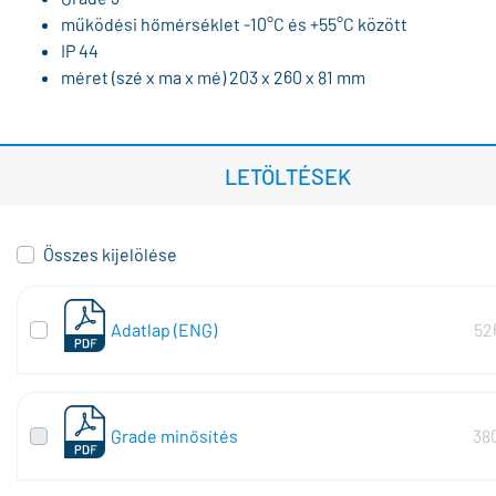
működési hőmérséklet -10°C és +55°C között
IP 44
méret (szé x ma x mé) 203 x 260 x 81 mm
LETÖLTÉSEK
Összes kijelölése
Adatlap (ENG)
52
Grade minősítés
38