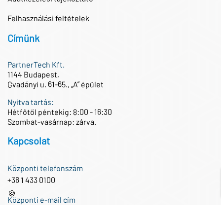
Felhasználási feltételek
Címünk
PartnerTech Kft.
1144 Budapest,
Gvadányi u. 61-65., „A” épület
Nyitva tartás:
Hétfőtől péntekig: 8:00 - 16:30
Szombat-vasárnap: zárva.
Kapcsolat
Központi telefonszám
+36 1 433 0100
🍪
Központi e-mail cím
iroda@partnertech.hu