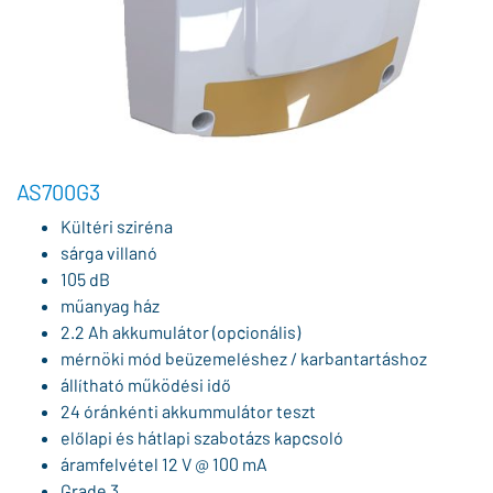
AS700G3
Kültéri sziréna
sárga villanó
105 dB
műanyag ház
2.2 Ah akkumulátor (opcionális)
mérnöki mód beüzemeléshez / karbantartáshoz
állítható működési idő
24 óránkénti akkummulátor teszt
előlapi és hátlapi szabotázs kapcsoló
áramfelvétel 12 V @ 100 mA
Grade 3