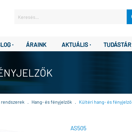
·
·
BLOG
ÁRAINK
AKTUÁLIS
TUDÁSTÁR
FÉNYJELZŐK
ő rendszerek
.
Hang- és fényjelzők
.
Kültéri hang- és fényjelz
AS505