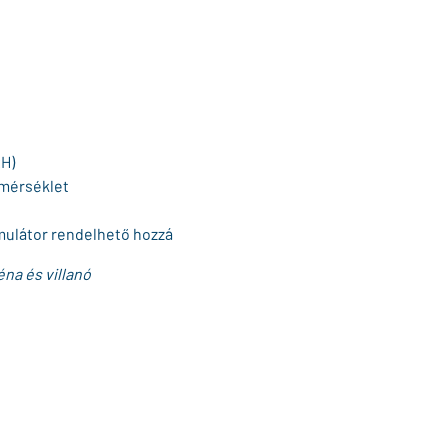
xH)
őmérséklet
mulátor rendelhető hozzá
éna és villanó