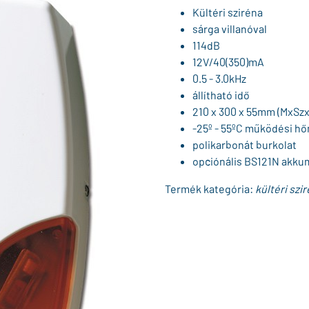
Kültéri sziréna
sárga villanóval
114dB
12V/40(350)mA
0.5 - 3.0kHz
állítható idő
210 x 300 x 55mm (MxSz
-25º - 55ºC működési h
polikarbonát burkolat
opciónális BS121N akku
Termék kategória:
kültéri szir