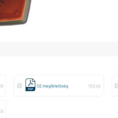
kB
CE megfelelőség
19,5 kB
kB