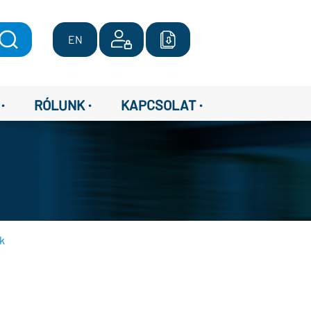
EN
·
·
·
RÓLUNK
KAPCSOLAT
ők