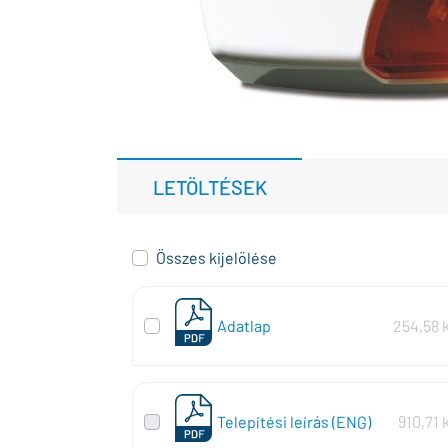
LETÖLTÉSEK
Összes kijelölése
Adatlap
254,58 
Telepítési leírás (ENG)
910,71 