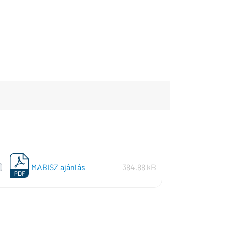
MABISZ ajánlás
384,88 kB