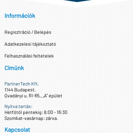
Információk
Regisztráció / Belépés
Adatkezelesi tájékoztató
Felhasználási feltételek
Címünk
PartnerTech Kft.
1144 Budapest,
Gvadányi u. 61-65., „A” épület
Nyitva tartás:
Hétfőtől péntekig: 8:00 - 16:30
Szombat-vasárnap: zárva.
Kapcsolat