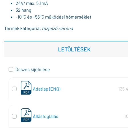
24V/ max. 5.1mA
32 hang
-10°C és +55°C működési hőmérséklet
Termék kategória:
tűzjelző sziréna
LETÖLTÉSEK
Összes kijelölése
Adatlap (ENG)
135,
Állásfoglalás
1