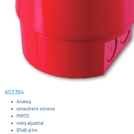
AS2364
Analóg
címezhető sziréna
PIROS
mély aljzattal
97dB @1m