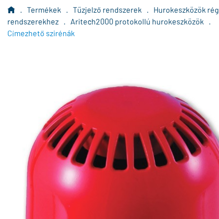
.
Termékek
.
Tűzjelző rendszerek
.
Hurokeszközök rég
rendszerekhez
.
Aritech2000 protokollú hurokeszközök
.
Címezhető szirénák